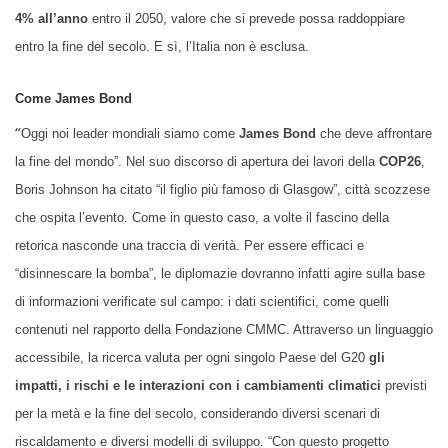
4% all’anno
entro il 2050, valore che si prevede possa raddoppiare
entro la fine del secolo. E sì, l’Italia non è esclusa.
Come James Bond
“
Oggi noi leader mondiali siamo come
James Bond
che deve affrontare
la fine del mondo”. Nel suo discorso di apertura dei lavori della
C
OP
26
,
Boris Johnson ha citato “il figlio più famoso di Glasgow”, città scozzese
che ospita l’evento. Come in questo caso, a volte il fascino della
retorica nasconde una traccia di verità. Per essere efficaci e
“disinnescare la bomba”, le diplomazie dovranno infatti agire sulla base
di informazioni verificate sul campo: i dati scientifici, come quelli
contenuti nel rapporto della Fondazione CMMC. Attraverso un linguaggio
accessibile, la ricerca valuta per ogni singolo Paese del G20
gli
impatti, i rischi e le interazioni con i cambiamenti climatici
previsti
per la metà e la fine del secolo, considerando diversi scenari di
riscaldamento e diversi modelli di sviluppo. “Con questo progetto