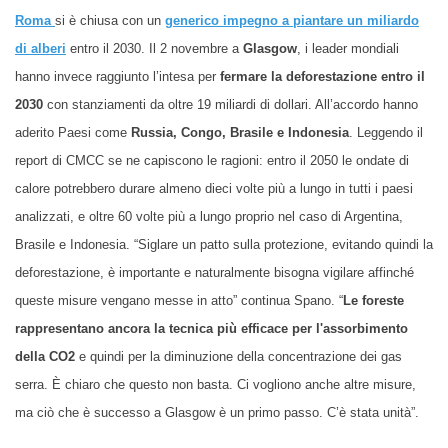
Roma
si è chiusa con un
generico impegno a piantare un miliardo
di alberi
entro il 2030.
Il 2 novembre a
Glasgow
, i leader mondiali
hanno invece raggiunto l’intesa per
fermare la deforestazione entro il
2030
con stanziamenti da oltre 19 miliardi di dollari. All’accordo hanno
aderito Paesi come
Russia, Congo, Brasile e Indonesia
. Leggendo il
report di CMCC se ne capiscono le ragioni: entro il 2050 le ondate di
calore potrebbero durare almeno dieci volte più a lungo in tutti i paesi
analizzati, e oltre 60 volte più a lungo proprio nel caso di Argentina,
Brasile e Indonesia. “Siglare un patto sulla protezione, evitando quindi la
deforestazione, è importante e naturalmente bisogna vigilare affinché
queste misure vengano messe in atto” continua Spano. “
Le foreste
rappresentano ancora la tecnica più efficace per l'assorbimento
della CO2
e quindi per la diminuzione della concentrazione dei gas
serra.
È chiaro che questo non basta. Ci vogliono anche altre misure,
ma ciò che è successo a Glasgow è un primo passo. C’è stata unità”.