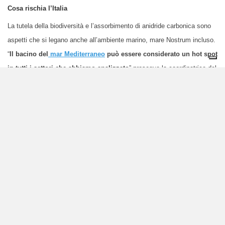
Cosa rischia l’Italia
La tutela della biodiversità e l’assorbimento di anidride carbonica sono
aspetti che si legano anche all’ambiente marino, mare Nostrum incluso.
“
Il bacino del
mar Mediterraneo
può essere considerato un hot spot
in tutti i settori che abbiamo analizzato
” prosegue la coordinatrice del
rapporto. “Ci sono dati molto chiari sugli indicatori di temperatura e di
pH. Sono indicatori importantissimi non solo per i servizi ecosistemici
del mare, ma anche per quanto riguarda la parte pesca”. Sebbene non ci
siano ancora dati disponibili per quando riguarda le zone economiche
esclusive (EEZ) italiane, il rapporto prevede nel 2050 una diminuzione
tra lo 0 e il 5% di catture potenziali per il Mar Mediterraneo in uno
scenario ad alte emissioni.
I cambiamenti climatici
impatteranno
anche sulla nostra agricoltura
, riducendo la produttività di svariate
colture. Per alcune di queste, come grano e orzo, bisogna però ricordare
che il dato sul potere fertilizzante causato dall’aumento della
concentrazione di CO2 in atmosfera – che all’opposto suggerirebbe un