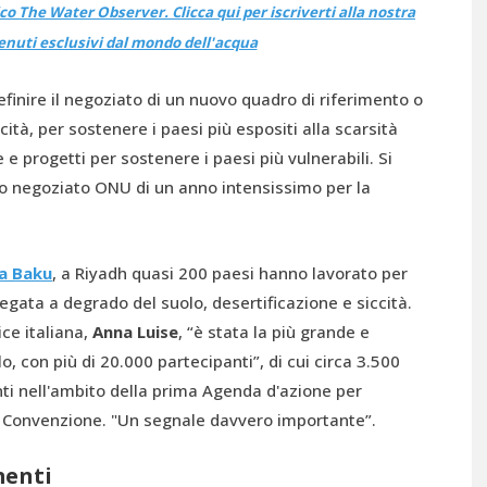
o The Water Observer. Clicca qui per iscriverti alla nostra
enuti esclusivi dal mondo dell'acqua
inire il negoziato di un nuovo quadro di riferimento o
ità, per sostenere i paesi più espositi alla scarsità
 e progetti per sostenere i paesi più vulnerabili. Si
rzo negoziato ONU di un anno intensissimo per la
a Baku
, a Riyadh quasi 200 paesi hanno lavorato per
egata a degrado del suolo, desertificazione e siccità.
ice italiana,
Anna Luise
, “è stata la più grande e
o, con più di 20.000 partecipanti”, di cui circa 3.500
enti nell'ambito della prima Agenda d'azione per
lla Convenzione. "Un segnale davvero importante”.
menti