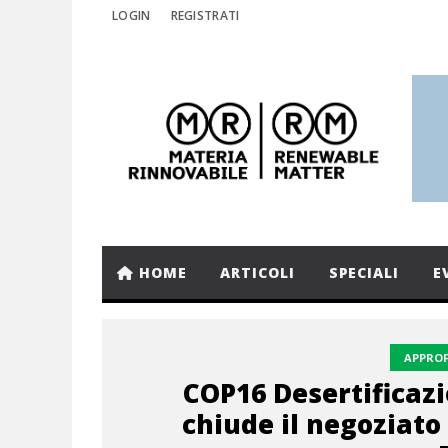
LOGIN
REGISTRATI
HOME
ARTICOLI
SPECIALI
E
APPRO
COP16 Desertificazi
chiude il negoziat