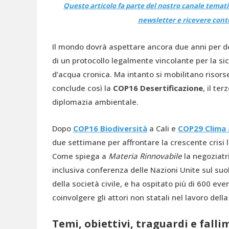
Questo articolo fa parte del nostro canale tematic
newsletter e ricevere cont
Il mondo dovrà aspettare ancora due anni per def
di un protocollo legalmente vincolante per la sicc
d’acqua cronica. Ma intanto si mobilitano risorse
conclude così la
COP16 Desertificazione
, il te
diplomazia ambientale.
Dopo
COP16 Biodiversità
a Cali e
COP29 Clima 
due settimane per affrontare la crescente crisi l
Come spiega a
Materia Rinnovabile
la negoziatr
inclusiva conferenza delle Nazioni Unite sul suol
della società civile, e ha ospitato più di 600 ev
coinvolgere gli attori non statali nel lavoro de
Temi, obiettivi, traguardi e falli