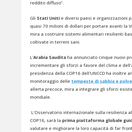
reddito diffuso”.
Gli
Stati Uniti
e diversi paesi e organizzazioni 
quasi 70 milioni di dollari per portare avanti la 
mira a costruire sistemi alimentari resilienti bas
coltivate in terreni sani.
L'
Arabia Saudita
ha annunciato cinque nuovi prog
incrementare gli sforzi a favore del clima e dell
presidenza della COP16 dell'UNCCD ha inoltre annu
monitoraggio delle
tempeste di sabbia e polv
allerta precoce, mira a integrare gli sforzi esi
mondiale.
L'Osservatorio internazionale sulla resilienza alla
COP16, sarà la
prima piattaforma globale guidat
valutare e migliorare la loro capacità di far fro