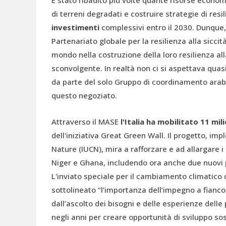
È stato ribadito più volte quante risorse economi
di terreni degradati e costruire strategie di resil
investimenti
complessivi entro il 2030. Dunque, i
Partenariato globale per la resilienza alla siccit
mondo nella costruzione della loro resilienza al
sconvolgente. In realtà non ci si aspettava quasi 
da parte del solo Gruppo di coordinamento arab
questo negoziato.
Attraverso il MASE
l'Italia ha mobilitato 11 mil
dell'iniziativa Great Green Wall. Il progetto, im
Nature (IUCN), mira a rafforzare e ad allargare i 
Niger e Ghana, includendo ora anche due nuovi p
L'inviato speciale per il cambiamento climatico 
sottolineato “l’importanza dell’impegno a fianco
dall’ascolto dei bisogni e delle esperienze delle 
negli anni per creare opportunità di sviluppo s