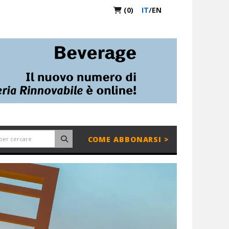
(0)
IT
/
EN
COME ABBONARSI >