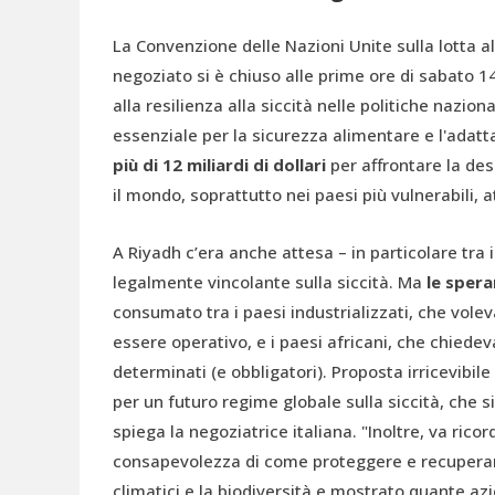
La Convenzione delle Nazioni Unite sulla lotta a
negoziato si è chiuso alle prime ore di sabato 14 
alla resilienza alla siccità nelle politiche nazi
essenziale per la sicurezza alimentare e l'adat
più di
12 miliardi di dollari
per affrontare la dese
il mondo, soprattutto nei paesi più vulnerabili, 
A Riyadh c’era anche attesa – in particolare tra i
legalmente vincolante sulla siccità. Ma
le sper
consumato tra i paesi industrializzati, che vo
essere operativo, e i paesi africani, che chied
determinati (e obbligatori). Proposta irricevibile
per un futuro regime globale sulla siccità, che 
spiega la negoziatrice italiana. "Inoltre, va r
consapevolezza di come proteggere e recuperar
climatici e la biodiversità e mostrato quante az