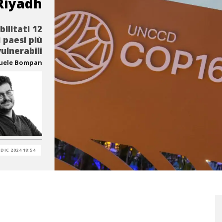
Riyadh
ilitati 12
i paesi più
vulnerabili
uele Bompan
 DIC 2024 18:54