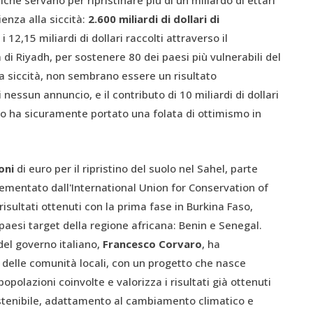
che servano per ripristinare più di un miliardo di ettari
ienza alla siccità:
2.600 miliardi di dollari di
 12,15 miliardi di dollari raccolti attraverso il
à di Riyadh, per sostenere 80 dei paesi più vulnerabili del
la siccità, non sembrano essere un risultato
nessun annuncio, e il contributo di 10 miliardi di dollari
o ha sicuramente portato una folata di ottimismo in
ioni
di euro per il ripristino del suolo nel Sahel, parte
plementato dall'International Union for Conservation of
risultati ottenuti con la prima fase in Burkina Faso,
aesi target della regione africana: Benin e Senegal.
del governo italiano,
Francesco Corvaro
, ha
 delle comunità locali, con un progetto che nasce
popolazioni coinvolte e valorizza i risultati già ottenuti
ostenibile, adattamento al cambiamento climatico e