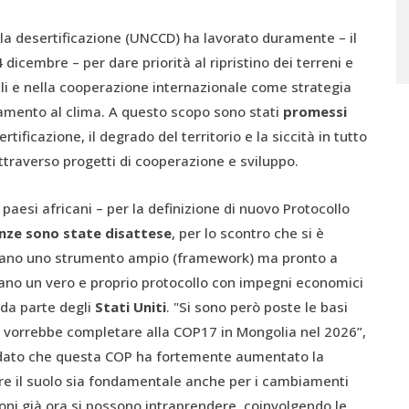
lla desertificazione (UNCCD)
ha lavorato duramente – il
dicembre – per dare priorità al ripristino dei terreni e
onali e nella cooperazione internazionale come strategia
tamento al clima. A questo scopo sono stati
promessi
rtificazione, il degrado del territorio e la siccità in tutto
attraverso progetti di cooperazione e sviluppo.
 paesi africani – per la definizione
di nuovo Protocollo
anze sono state disattese
, per lo scontro che si è
levano uno strumento ampio (framework) ma pronto a
evano un vero e proprio protocollo con impegni economici
 da parte degli
Stati Uniti
. "Si sono però poste le basi
si vorrebbe completare alla COP17 in Mongolia nel 2026”,
icordato che questa COP ha fortemente aumentato la
e il suolo sia fondamentale anche per i cambiamenti
ioni già ora si possono intraprendere, coinvolgendo le