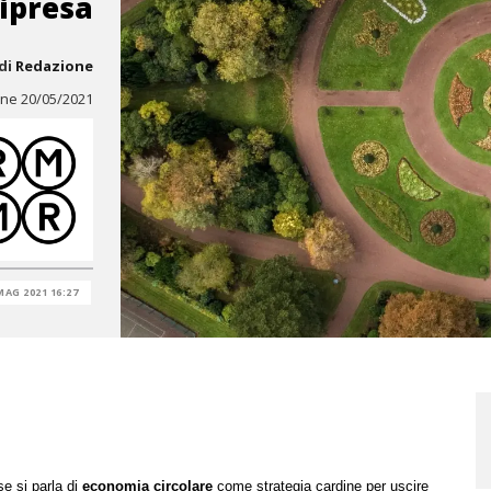
ripresa
di
Redazione
ine 20/05/2021
MAG 2021 16:27
e si parla di
economia circolare
come strategia cardine per uscire