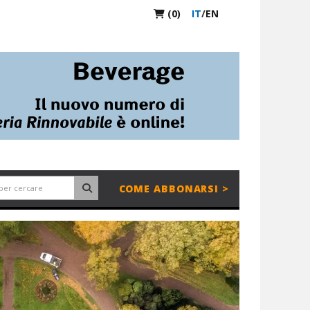
(0)
IT
/
EN
COME ABBONARSI >