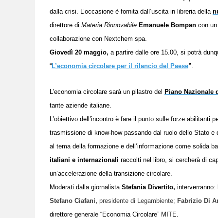
dalla crisi. L’occasione è fornita dall’uscita in libreria della
n
direttore di
Materia Rinnovabile
Emanuele Bompan
con un 
collaborazione con Nextchem spa
.
Giovedì
20
maggio
,
a partire dalle ore 15.00, si
potrà dunq
“
L’economia circolare per il rilancio del Paese
”
.
L’economia circolare sarà un pilastro del
Piano Nazionale d
tante aziende italiane.
L’obiettivo dell’incontro è fare il punto sulle forze abilitanti
trasmissione di know-how passando dal ruolo dello Stato e que
al tema della formazione e dell’informazione come solida bas
italiani e internazionali
raccolti nel libro, si cercherà di c
un’accelerazione della transizione circolare.
Moderati dalla giornalista
Stefania Divertito,
interverranno:
Stefano Ciafani,
p
residente
di
Legambiente;
Fabrizio Di 
direttore
g
enerale “Economia Circolare” MITE.