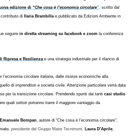
uova edizione di
“Che cosa è l’economia circolare
”
, scritto dal
contributo di
Ilaria Brambilla
e pubblicato da
Edizioni Ambiente
i
n
ue seguire
in diretta streaming su facebook e zoom
la conferenza
i Ripresa e Resilienza
e una strategia industriale per il rilancio di
 per l’economia circolare italiana, dalle risorse economiche alla
llo di imprenditori e società civile. Attenzione particolare verrà data
e per la transizione circolare. Prendendo spunti dai tanti
casi studio
apire quali settori potranno trarre il maggiore vantaggio da
Emanuele Bompan
, autore di “Che cos
a
è l’economia circolare”;
Amato
,
p
residente
del
Gruppo Maire Tecnimont;
Laura D’Aprile
,