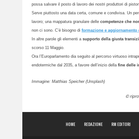
possa salvare il posto di lavoro dei nostri produttori di piston
Serve piuttosto una data certa, comune e condivisa. Un perco
lavoro; una mappatura granulare delle
competenze che non 
non ci sono. C’è bisogno di
formazione e aggiornamento d
In altre parole gli elementi a
supporto della giusta transiz
scorso 11 Maggio.
Ora l’Europarlamento dia seguito al percorso virtuoso intrap
endotermiche dal 2035, a favore dell’inizio della
fine delle 
Immagine: M
atthias Speicher
(Unsplash)
© ripro
HOME
REDAZIONE
RM EDITORI