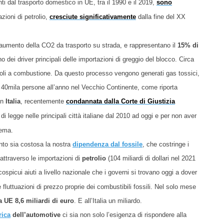
ti dal trasporto domestico in UE, tra il 1990 e il 2019,
sono
azioni di petrolio,
cresciute significativamente
dalla fine del XX
n aumento della CO2 da trasporto su strada, e rappresentano il
15% di
o dei driver principali delle importazioni di greggio del blocco. Circa
eicoli a combustione. Da questo processo vengono generati gas tossici,
40mila persone all’anno nel Vecchio Continente, come riporta
in
Italia
, recentemente
condannata dalla Corte di Giustizia
e di legge nelle principali città italiane dal 2010 ad oggi e per non aver
lema.
to sia costosa la nostra
dipendenza dal fossile
, che costringe i
attraverso le importazioni di
petrolio
(104 miliardi di dollari nel 2021
ospicui aiuti a livello nazionale che i governi si trovano oggi a dover
e fluttuazioni di prezzo proprie dei combustibili fossili. Nel solo mese
a UE 8,6 miliardi di euro
. E all’Italia un miliardo.
rica
dell’automotive
ci sia non solo l’esigenza di rispondere alla