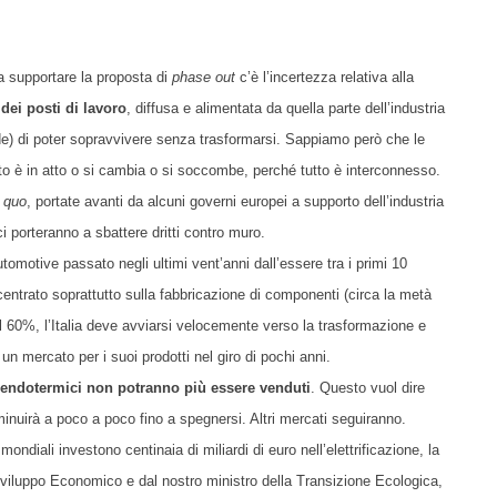
 a supportare la proposta di
phase out
c’è l’incertezza relativa alla
 dei posti di lavoro
, diffusa e alimentata da quella parte dell’industria
lude) di poter sopravvivere senza trasformarsi. Sappiamo però che le
è in atto o si cambia o si soccombe, perché tutto è interconnesso.
 quo
, portate avanti da alcuni governi europei a supporto dell’industria
i porteranno a sbattere dritti contro muro.
tomotive passato negli ultimi vent’anni dall’essere tra i primi 10
ncentrato soprattutto sulla fabbricazione di componenti (circa la metà
el 60%, l’Italia deve avviarsi velocemente verso la trasformazione e
n mercato per i suoi prodotti nel giro di pochi anni.
i endotermici non potranno più essere venduti
. Questo vuol dire
inuirà a poco a poco fino a spegnersi. Altri mercati seguiranno.
diali investono centinaia di miliardi di euro nell’elettrificazione, la
 Sviluppo Economico e dal nostro ministro della Transizione Ecologica,