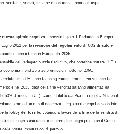
oni sanitarie, sociali, insieme a non meno importanti aspetti
 questa spirale negativa.
I prossimi giorni il Parlamento Europeo
 Luglio 2021 per la
revisione del regolamento di CO2 di auto e
 a combustione interna in Europa dal 2035.
ensabile del variegato puzzle risolutivo, che potrebbe portare l’UE a
ima economia mondiale a zero emissioni nette nel 2050.
uto vendute nella UE, sono tecnologicamente pronti, consumano tre
ento e nel 2035 (data della fine vendita) saranno alimentati da
 del 50% di media in UE), come stabilito dai Piani Energetici Nazionali.
hiamato ora ad un atto di coerenza. I legislatori europei devono infatti
della lobby del fossile
, votando a favore della
fine della vendita di
a tredici lunghissimi anni), e onorare gli impegni presi con il
Green
delle nostre importazioni di petrolio.