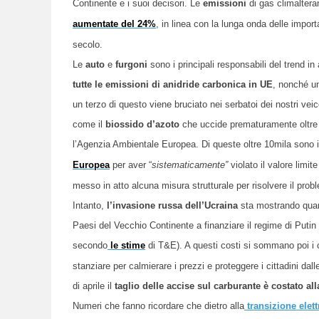
Continente e i suoi decisori. Le
emissioni
di gas climalteran
aumentate del 24%
, in linea con la lunga onda delle import
secolo.
Le
auto
e
furgoni
sono i principali responsabili del trend i
tutte le emissioni di anidride carbonica in UE
, nonché un
un terzo di questo viene bruciato nei serbatoi dei nostri v
come il
biossido d’azoto
che uccide prematuramente oltre 
l’Agenzia Ambientale Europea. Di queste oltre 10mila sono 
Europea
per aver “
sistematicamente”
violato il valore limit
messo in atto alcuna misura strutturale per risolvere il prob
Intanto,
l’invasione russa dell’Ucraina
sta mostrando quan
Paesi del Vecchio Continente a finanziare il regime di Putin 
secondo
le stime
di T&E). A questi costi si sommano poi i c
stanziare per calmierare i prezzi e proteggere i cittadini dall
di aprile il
taglio delle accise sul carburante è costato all
Numeri che fanno ricordare che dietro alla
transizione elett