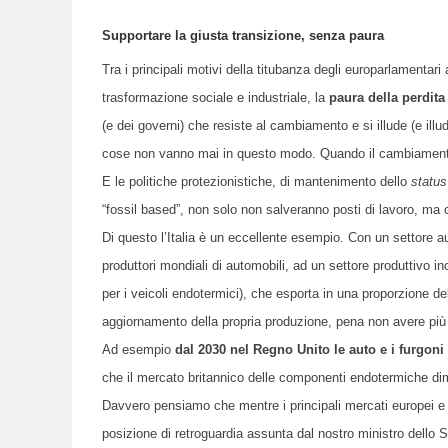
Supportare la giusta transizione, senza paura
Tra i principali motivi della titubanza degli europarlamentari
trasformazione sociale e industriale, la
paura della perdita
(e dei governi) che resiste al cambiamento e si illude (e il
cose non vanno mai in questo modo. Quando il cambiamento 
E le politiche protezionistiche, di mantenimento dello
status
“fossil based”, non solo non salveranno posti di lavoro, ma c
Di questo l’Italia è un eccellente esempio. Con un settore au
produttori mondiali di automobili, ad un settore produttivo i
per i veicoli endotermici), che esporta in una proporzione d
aggiornamento della propria produzione, pena non avere più u
Ad esempio
dal 2030 nel Regno Unito le auto e i furgon
che il mercato britannico delle componenti endotermiche dim
Davvero pensiamo che mentre i principali mercati europei e mon
posizione di retroguardia assunta dal nostro ministro dello