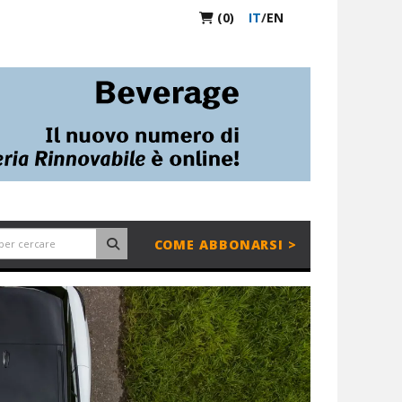
(0)
IT
/
EN
COME ABBONARSI >