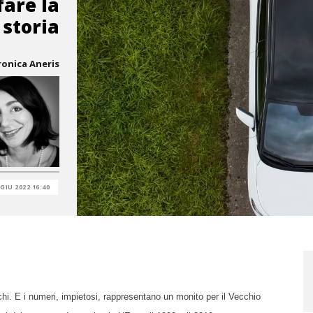
fare la
storia
ronica Aneris
 GIU 2022 16:40
chi. E i numeri, impietosi, rappresentano un monito per il Vecchio