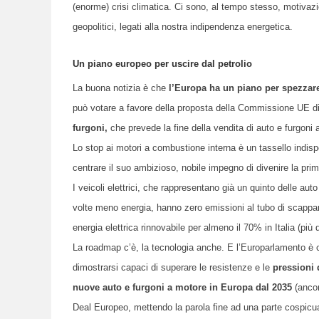
(enorme) crisi climatica. Ci sono, al tempo stesso, motivazi
geopolitici, legati alla nostra indipendenza energetica.
Un piano europeo per uscire dal petrolio
La buona notizia è che
l’Europa ha un piano per spezzare
può votare a favore della proposta della Commissione UE di
furgoni,
che prevede la fine della vendita di auto e furgoni
Lo stop ai motori a combustione interna è un tassello indisp
centrare il suo ambizioso, nobile impegno di divenire la pr
I veicoli elettrici, che rappresentano già un quinto delle a
volte meno energia, hanno zero emissioni al tubo di scappam
energia elettrica rinnovabile per almeno il 70% in Italia (più
La
roadmap
c’è, la tecnologia anche. E l’Europarlamento è c
dimostrarsi capaci di superare le resistenze e le
pressioni 
nuove auto e furgoni a motore in Europa dal 2035
(ancor
Deal
Europeo, mettendo la parola fine ad una parte cospicua 