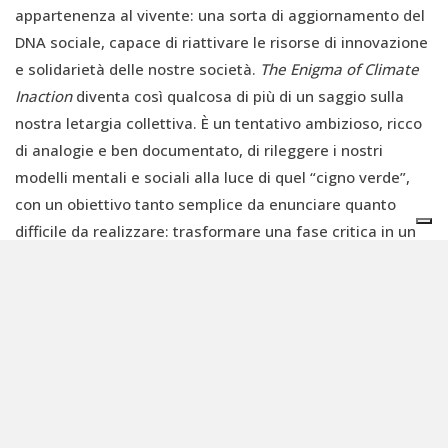
appartenenza al vivente: una sorta di aggiornamento del
DNA sociale, capace di riattivare le risorse di innovazione
e solidarietà delle nostre società.
The Enigma of Climate
Inaction
diventa così qualcosa di più di un saggio sulla
nostra letargia collettiva. È un tentativo ambizioso, ricco
di analogie e ben documentato, di rileggere i nostri
modelli mentali e sociali alla luce di quel “cigno verde”,
con un obiettivo tanto semplice da enunciare quanto
difficile da realizzare: trasformare una fase critica in un
movimento di mobilitazione, offrendo un nuovo lessico –
forse prima estetico che razionale – fatto di fragilità,
bellezza, responsabilità, con cui ripensare “l’unicità della
vita” nel tempo della crisi climatica. Perché, in fondo,
forse tutto parte dal cervello, individuale e collettivo.