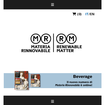
(0)
IT
/
EN