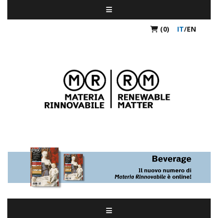
(0)
IT
/
EN