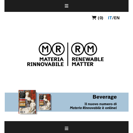
(0)
IT
/
EN