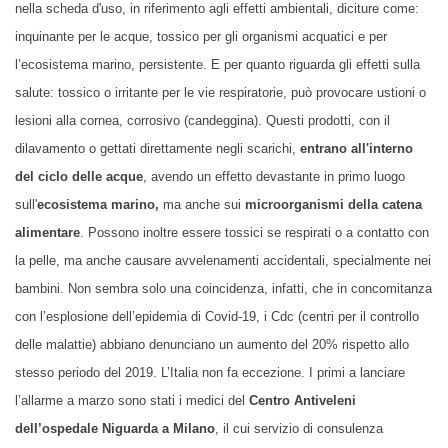
nella scheda d'uso, in riferimento agli effetti ambientali, diciture come:
inquinante per le acque, tossico per gli organismi acquatici e per
l’ecosistema marino, persistente. E per quanto riguarda gli effetti sulla
salute: tossico o irritante per le vie respiratorie, può provocare ustioni o
lesioni alla cornea, corrosivo (candeggina). Questi prodotti, con il
dilavamento o gettati direttamente negli scarichi,
entrano
all'interno
del ciclo delle acque
, avendo un effetto devastante in primo luogo
sull'
ecosistema marino
,
ma anche sui
microorganismi della catena
alimentare
. Possono inoltre essere tossici se respirati o a contatto con
la pelle, ma anche causare avvelenamenti accidentali, specialmente nei
bambini. Non sembra solo una coincidenza, infatti, che in concomitanza
con l’esplosione dell’epidemia di Covid-19, i Cdc (centri per il controllo
delle malattie) abbiano denunciano un aumento del 20% rispetto allo
stesso periodo del 2019. L’Italia non fa eccezione. I primi a lanciare
l’allarme a marzo sono stati i medici del
Centro Antiveleni
dell’ospedale Niguarda a Milano
, il cui servizio di consulenza