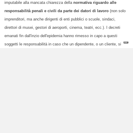
imputabile alla mancata chiarezza della
normativa riguardo alle
responsabilità penali e civili da parte dei datori di lavoro
(non solo
imprenditori, ma anche dirigenti di enti pubblici o scuole, sindaci,
direttori di musei, gestori di aeroporti, cinema, teatri, ecc.). I decreti
emanati fin dall'inzio dell'epidemia hanno rimesso
in capo a questi
soggetti
le responsabilità in caso che un dipendente, o un cliente, si
ammali di Covid-19. E, anche se poi l'art. 29 bis della Legge n. 40/2020
ha stabilito che, ai fini della tutela contro il rischio di contagio da Covid-
19, il datore di lavoro adempie all’obbligo dell’articolo 2087 del Codice
Civile mediante l’applicazione delle prescrizioni contenute nel protocollo
condiviso (DPCM 24 aprile 2020) rettificando di fatto questa posizione,
è probabile che,
per “ maggiore tranquillità“ si sia preferito in molti
casi eccedere nella disinfezione
piuttosto che limitare.
Secondo Gaetano Settimo, la strada per evitare questo eccesso, è la
conoscenza delle corrette procedure e modalità
.
“I diversi DPCM