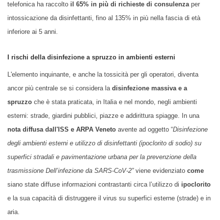
telefonica ha raccolto
il 65% in più di richieste di consulenza
per
intossicazione da disinfettanti
, fino al 135% in più nella fascia di età
inferiore ai 5 anni.
I rischi della disinfezione a spruzzo in ambienti esterni
L'elemento inquinante, e anche la tossicità per gli operatori, diventa
ancor più centrale se si considera la
disinfezione massiva e a
spruzzo
che è stata praticata, in Italia e nel mondo, negli ambienti
esterni: strade, giardini pubblici, piazze e addirittura spiagge.
In una
nota diffusa dall'ISS e ARPA Veneto
avente ad oggetto “
Disinfezione
degli ambienti esterni e utilizzo di disinfettanti (ipoclorito di sodio) su
superfici stradali e pavimentazione urbana per la prevenzione della
trasmissione Dell’infezione da SARS-CoV-2”
viene
evidenziato
come
siano state diffuse informazioni contrastanti circa l’utilizzo di
ipoclorito
e la sua capacità di distruggere il virus su superfici esterne (strade) e in
aria.