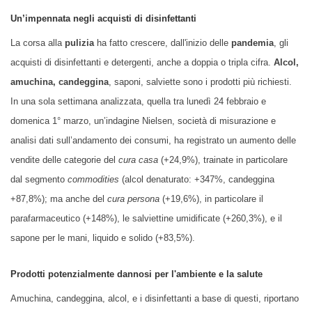
Un’impennata negli acquisti di disinfettanti
La corsa alla
pulizia
ha fatto crescere, dall'inizio delle
pandemia
, gli
acquisti di disinfettanti e detergenti, anche a doppia o tripla cifra.
Alcol,
amuchina, candeggina
, saponi, salviette sono i prodotti più richiesti.
In una sola settimana analizzata, quella tra lunedì 24 febbraio e
domenica 1° marzo, un’indagine Nielsen, società di misurazione e
analisi dati sull’andamento dei consumi, ha registrato un aumento delle
vendite delle categorie del
cura casa
(+24,9%), trainate in particolare
dal segmento
commodities
(alcol denaturato: +347%, candeggina
+87,8%); ma anche del
cura persona
(+19,6%), in particolare il
parafarmaceutico (+148%), le salviettine umidificate (+260,3%), e il
sapone per le mani, liquido e solido (+83,5%).
Prodotti potenzialmente dannosi per l'ambiente e la salute
Amuchina, candeggina, alcol, e i disinfettanti a base di questi, riportano