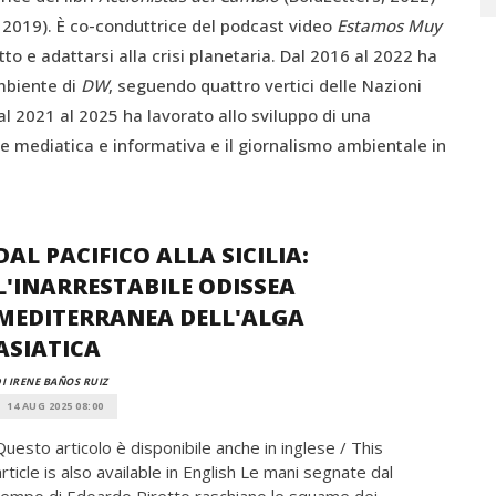
 2019). È co-conduttrice del podcast video
Estamos Muy
atto e adattarsi alla crisi planetaria. Dal 2016 al 2022 ha
mbiente di
DW
, seguendo quattro vertici delle Nazioni
l 2021 al 2025 ha lavorato allo sviluppo di una
e mediatica e informativa e il giornalismo ambientale in
DAL PACIFICO ALLA SICILIA:
L'INARRESTABILE ODISSEA
MEDITERRANEA DELL'ALGA
ASIATICA
I IRENE BAÑOS RUIZ
14 AUG 2025 08:00
Questo articolo è disponibile anche in inglese / This
article is also available in English Le mani segnate dal
tempo di Edoardo Piretto raschiano le squame dei