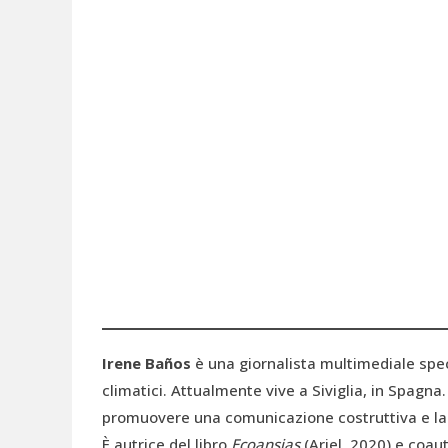
Irene Baños
è una giornalista multimediale spe
climatici. Attualmente vive a Siviglia, in Spagna
promuovere una comunicazione costruttiva e la s
È autrice del libro
Ecoansias
(Ariel, 2020) e coaut