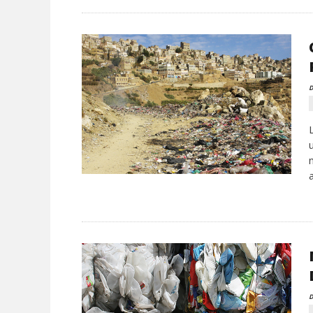
D
a
D