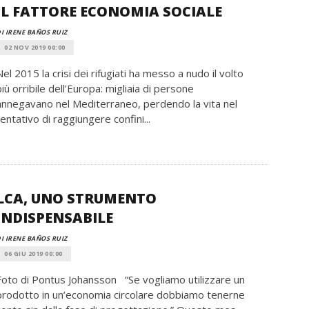
IL FATTORE ECONOMIA SOCIALE
I IRENE BAÑOS RUIZ
02 NOV 2019 00:00
Nel 2015 la crisi dei rifugiati ha messo a nudo il volto
più orribile dell’Europa: migliaia di persone
annegavano nel Mediterraneo, perdendo la vita nel
tentativo di raggiungere confini...
LCA, UNO STRUMENTO
INDISPENSABILE
I IRENE BAÑOS RUIZ
06 GIU 2019 00:00
Foto di Pontus Johansson “Se vogliamo utilizzare un
prodotto in un’economia circolare dobbiamo tenerne