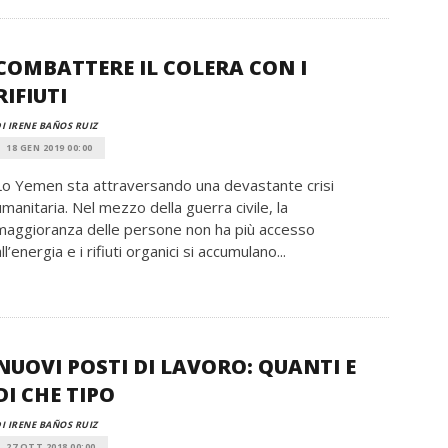
COMBATTERE IL COLERA CON I
RIFIUTI
I IRENE BAÑOS RUIZ
18 GEN 2019 00:00
Lo Yemen sta attraversando una devastante crisi
umanitaria. Nel mezzo della guerra civile, la
maggioranza delle persone non ha più accesso
ll’energia e i rifiuti organici si accumulano...
NUOVI POSTI DI LAVORO: QUANTI E
DI CHE TIPO
I IRENE BAÑOS RUIZ
27 OTT 2018 00:00