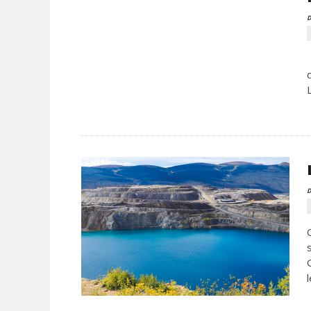
D
D
l