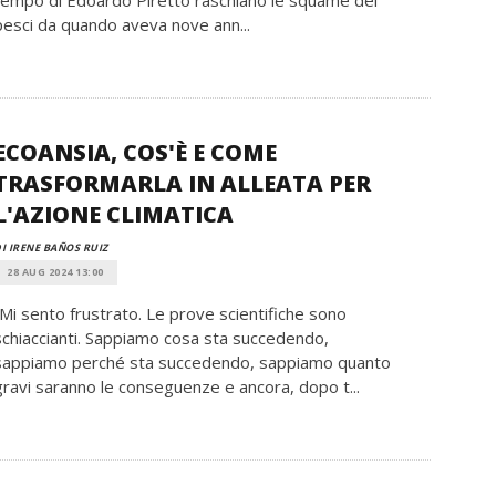
pesci da quando aveva nove ann...
ECOANSIA, COS'È E COME
TRASFORMARLA IN ALLEATA PER
L'AZIONE CLIMATICA
I IRENE BAÑOS RUIZ
28 AUG 2024 13:00
“Mi sento frustrato. Le prove scientifiche sono
schiaccianti. Sappiamo cosa sta succedendo,
sappiamo perché sta succedendo, sappiamo quanto
gravi saranno le conseguenze e ancora, dopo t...