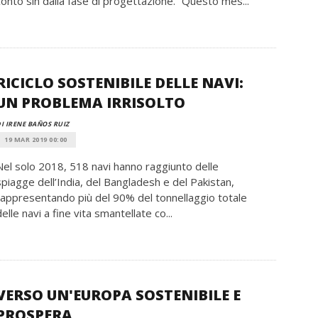
conto sin dalla fase di progettazione.” Questo mes...
RICICLO SOSTENIBILE DELLE NAVI:
UN PROBLEMA IRRISOLTO
I IRENE BAÑOS RUIZ
19 MAR 2019 00:00
Nel solo 2018, 518 navi hanno raggiunto delle
spiagge dell’India, del Bangladesh e del Pakistan,
rappresentando più del 90% del tonnellaggio totale
delle navi a fine vita smantellate co...
VERSO UN'EUROPA SOSTENIBILE E
PROSPERA