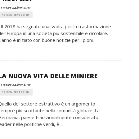
I IRENE BAÑOS RUIZ
18 GEN 2019 00:00
Il 2018 ha segnato una svolta per la trasformazione
dell’Europa in una società più sostenibile e circolare.
L’anno è iniziato con buone notizie per i pioni...
LA NUOVA VITA DELLE MINIERE
I IRENE BAÑOS RUIZ
18 GEN 2019 00:00
Quello del settore estrattivo è un argomento
sempre più scottante nella comunità globale. La
Germania, paese tradizionalmente considerato
eader nelle politiche verdi, è ...