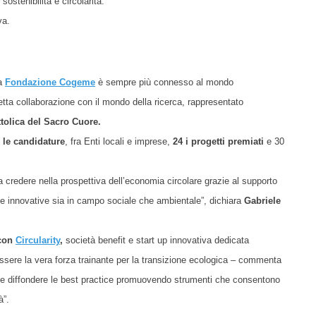
sostenibilità e circolarità.
va.
na
Fondazione Cogeme
è sempre più connesso al mondo
retta collaborazione con il mondo della ricerca, rappresentato
ttolica del Sacro Cuore.
 le candidature
, fra Enti locali e imprese,
24 i progetti premiati
e 30
a credere nella prospettiva dell’economia circolare grazie al supporto
che innovative sia in campo sociale che ambientale”,
dichiara
Gabriele
 con
Circularity
,
società benefit e start up innovativa dedicata
sere la vera forza trainante per la transizione ecologica –
commenta
 diffondere le best practice promuovendo strumenti che consentono
à”.