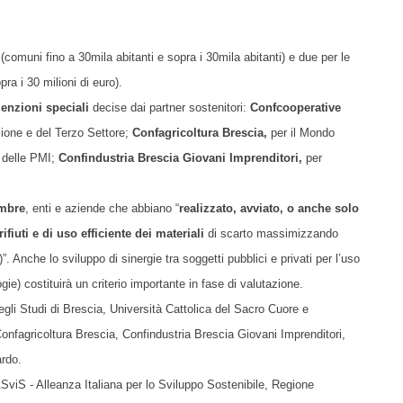
i
(comuni fino a 30mila abitanti e sopra i 30mila abitanti) e due per le
ra i 30 milioni di euro).
enzioni speciali
decise dai partner sostenitori:
Confcooperative
ione e del Terzo Settore;
Confagricoltura Brescia,
per il Mondo
o delle PM
I;
Confindustria Brescia Giovani Imprenditori,
per
embre
, enti e aziende che abbiano “
realizzato, avviato, o anche solo
fiuti e di uso efficiente dei materiali
di scarto massimizzando
)”.
Anche lo
sviluppo di sinergie tra soggetti pubblici e privati per l’uso
ogie) costituirà un criterio importante in fase di valutazione.
gli Studi di Brescia, Università Cattolica del Sacro Cuore e
Confagricoltura Brescia, Confindustria Brescia Giovani Imprenditori,
ardo.
viS - Alleanza Italiana per lo Sviluppo Sostenibile, Regione