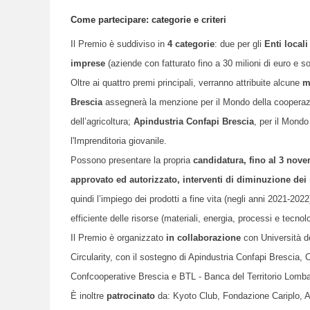
Come partecipare: categorie e criteri
Il Premio è suddiviso in
4 categorie
: due per gli
Enti local
imprese
(aziende con fatturato fino a 30 milioni di euro e sop
Oltre ai quattro premi principali, verranno attribuite alcune
m
Brescia
assegnerà la menzione per il Mondo della cooperaz
dell’agricoltura;
Apindustria Confapi Brescia
, per il Mond
l'Imprenditoria giovanile.
Possono presentare la propria
candidatura, fino al 3 nov
approvato ed autorizzato, interventi di diminuzione dei ri
quindi l’impiego dei prodotti a fine vita (negli anni 2021-2022
efficiente delle risorse (materiali, energia, processi e tecnol
Il Premio è organizzato
in collaborazione
con Università de
Circularity, con il sostegno di Apindustria Confapi Brescia, 
Confcooperative Brescia e BTL - Banca del Territorio Lomb
È inoltre
patrocinato
da:
Kyoto Club, Fondazione Cariplo, AS