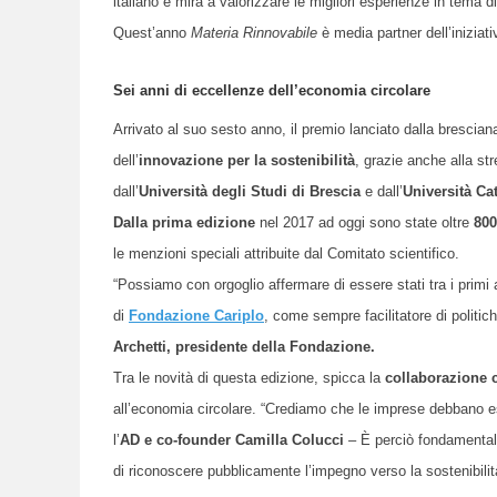
italiano
e mira a valorizzare le migliori esperienze in tema di 
Quest’anno
Materia Rinnovabile
è media partner dell’iniziati
Sei anni di eccellenze dell’economia circolare
Arrivato al suo sesto anno, il premio lanciato dalla brescia
dell’
innovazione per la sostenibilità
, grazie anche alla st
dall’
Università degli Studi di Brescia
e dall’
Università Ca
Dalla prima edizione
nel 2017 ad oggi sono state oltre
800
le menzioni speciali attribuite dal Comitato scientifico.
“Possiamo con orgoglio affermare di essere stati tra i primi 
di
Fondazione Cariplo
, come sempre facilitatore di politi
Archetti, presidente della Fondazione.
Tra le novità di questa edizione, spicca la
collaborazione
all’economia circolare. “Crediamo che le imprese debbano es
l’
AD e co-founder Camilla Colucci
– È perciò
fondamentale
di riconoscere pubblicamente l’impegno verso la sostenibilit