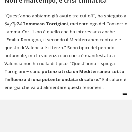
Non è maltempo, è crisi climatica
“Quest’anno abbiamo già avuto tre cut off”, ha spiegato a
SkyTg24
Tommaso Torrigiani
, meteorologo del Consorzio
Lamma-Cnr. “Uno è quello che ha interessato anche
l’Emilia-Romagna, il secondo il Mediterraneo centrale e
questo di Valencia è il terzo.” Sono tipici del periodo
autunnale, ma la violenza con cui si è manifestato a
Valencia non ha nulla di tipico. “Quest’anno – spiega
Torrigiani − sono
potenziati da un Mediterraneo sotto
l’influenza di una potente ondata di calore
.” E il calore è
energia che va ad alimentare questi fenomeni.
È molto probabile, quindi, che anche l’alluvione a Valencia
sarà presto collegata scientificamente al cambiamento
climatico in corso. Un’emergenza che è sempre più
difficile ignorare o nascondere, nonostante i media