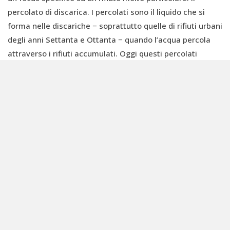
percolato di discarica. I percolati sono il liquido che si
forma nelle discariche − soprattutto quelle di rifiuti urbani
degli anni Settanta e Ottanta − quando l’acqua percola
attraverso i rifiuti accumulati. Oggi questi percolati
vengono in gran parte conferiti ai depuratori pubblici, che
però non sono né obbligati per norma né attrezzati per
trattarli adeguatamente. La normativa prevede un
inasprimento dei limiti, ed è probabile che questo flusso
si sposti progressivamente verso impianti privati
specializzati. Noi ci stiamo preparando a cogliere questa
opportunità. Il tema dei PFAS nei percolati è cruciale:
quelle discariche contengono rifiuti di decenni fa, quando
queste sostanze erano presenti in molti prodotti. I PFAS
non si degradano, restano lì e rilasciano continuamente.
E sul fronte delle bonifiche, dove si concentra