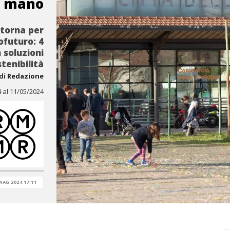
di mano
 torna per
cofuturo: 4
 soluzioni
tenibilità
di
Redazione
4 al 11/05/2024
MAG 2024 17:11