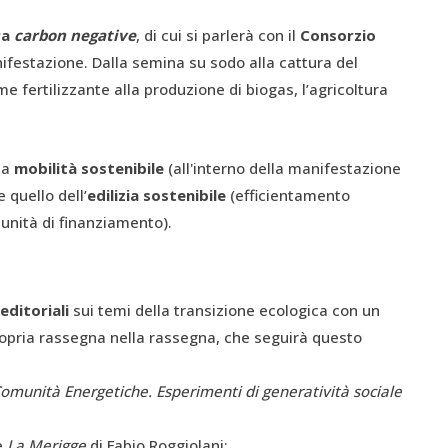
ra
carbon negative
, di cui si parlerà con il
Consorzio
nifestazione. Dalla semina su sodo alla cattura del
me fertilizzante alla produzione di biogas, l’agricoltura
la
mobilità sostenibile
(all'interno della manifestazione
e quello dell’
edilizia sostenibile
(efficientamento
tunità di finanziamento).
editoriali
sui temi della transizione ecologica con un
ropria rassegna nella rassegna, che seguirà questo
omunità Energetiche. Esperimenti di generatività sociale
e
La Merigge
di Fabio Roggiolani;