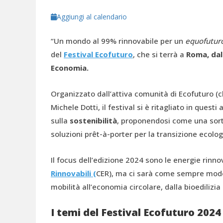
Aggiungi al calendario
“Un mondo al 99% rinnovabile per un
equofutur
del
Festival Ecofuturo
, che si terrà a
Roma, dall
Economia.
Organizzato dall’attiva comunità di Ecofuturo (
Michele Dotti, il festival si è ritagliato in ques
sulla
sostenibilità
, proponendosi come una sorta
soluzioni prêt-à-porter per la transizione ecolog
Il focus dell’edizione 2024 sono le energie rinnov
Rinnovabili
(
CER), ma ci sarà come sempre modo di
mobilità all’economia circolare, dalla bioedilizia 
I temi del Festival Ecofuturo 2024