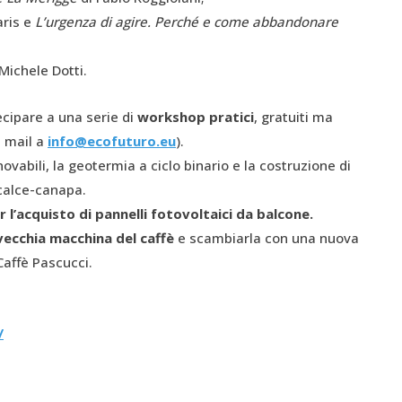
aris e
L’urgenza di agire. Perché e come abbandonare
Michele Dotti.
ecipare a una serie di
workshop pratici
, gratuiti ma
a mail a
info@ecofuturo.eu
).
ovabili, la geotermia a ciclo binario e la costruzione di
calce-canapa.
 l’acquisto di pannelli fotovoltaici da balcone.
vecchia macchina del caffè
e scambiarla con una nuova
Caffè Pascucci.
/