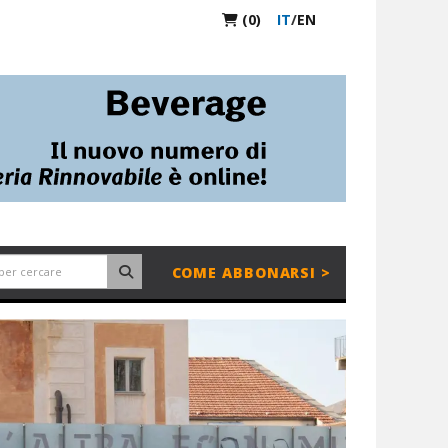
(0)
IT
/
EN
COME ABBONARSI >