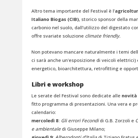
Altro tema importante del Festival è l’
agricoltu
Italiano Biogas (CIB)
, storico sponsor della ma
carbonio nel suolo, dall’utilizzo del digestato co
offre svariate soluzione
climate friendly.
Non potevano mancare naturalmente i temi del
ci sarà anche un'esposizione di veicoli elettrici) 
energetico, bioarchitettura, retrofitting e oppor
Libri e workshop
Le serate del Festival sono dedicate alle
novità 
fitto programma di presentazioni. Una vera e p
calendario:
m
ercoledì 8
:
Gli errori Fecondi
di G.B. Zorzoli e
C
e ambientale
di Giuseppe Milano;
g
iovedì 9
:
Alberodonti d’Italia
di Tiziano Fratus 