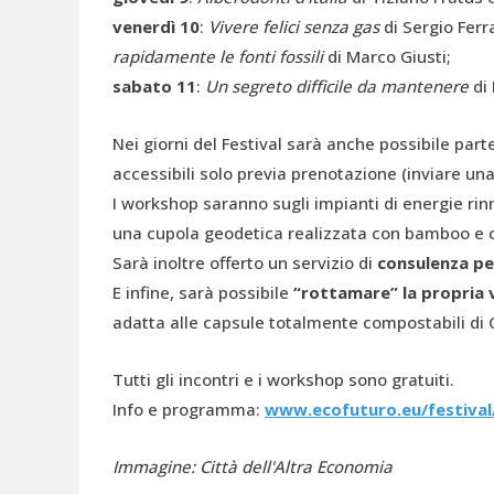
v
enerdì 10
:
Vivere felici senza gas
di Sergio Ferr
rapidamente le fonti fossili
di Marco Giusti;
sabato 11
:
Un segreto difficile da mantenere
di 
Nei giorni del Festival sarà anche possibile part
accessibili solo previa prenotazione (inviare un
I workshop saranno sugli impianti di energie rinn
una cupola geodetica realizzata con bamboo e 
Sarà inoltre offerto un servizio di
consulenza per
E infine, sarà possibile
“rottamare” la propria 
adatta alle capsule totalmente compostabili di 
Tutti gli incontri e i workshop sono gratuiti.
Info e programma:
www.ecofuturo.eu/festival
Immagine: Città dell'Altra Economia