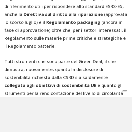
di riferimento utili per rispondere allo standard ESRS-E5,
anche la
Direttiva sul diritto alla riparazione
(approvata
lo scorso luglio) e il
Regolamento packaging
(ancora in
fase di approvazione) oltre che, per i settori interessati, il
Regolamento sulle materie prime critiche e strategiche e
il Regolamento batterie.
Tutti strumenti che sono parte del Green Deal, il che
dimostra, nuovamente, quanto la disclosure di
sostenibilità richiesta dalla CSRD sia saldamente
collegata agli obiettivi di sostenibilità UE
e quanto gli
strumenti per la rendicontazione del livello di circolarità
del business sono ancora, di fatto, in fase di
strutturazione.
L’ultima richiesta dello standard sull’economia circolare è