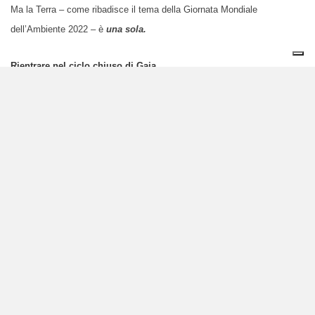
Ma la Terra – come ribadisce il tema della Giornata Mondiale
dell’Ambiente 2022 – è
una sola.
R
ientrare nel ciclo chiuso di Gaia
Tutti gli anniversari di questo 2022 ci ricordano che
sono 50 anni che
ci preoccupiamo ufficialmente dell’ambiente
.
Purtroppo
preoccupazione
non è sempre sinonimo di azione
.
Tuttavia, guardando indietro all’ultimo mezzo secolo, bisogna
riconoscere che
abbiamo
alcuni esempi di come un’azione tempestiva,
globale e coordinata abbia portato a risultati insperati. Fra tutti, il
buco
nell’ozono
(tra l’altro scoperto proprio grazie a Lovelock): si è chiuso, o
meglio
lo
abbiamo
richiuso
, bandendo l’uso dei clorofluorocarburi con
rapidi ed estesi trattati internazionali.
Lo abbiamo già fatto, possiamo rifarlo. Certo, va detto che oggi le sfide
ambientali – dalla
crisi climatica
alla
perdita di biodiversità
fino
all’
inquinamento da plastica
– sono enormi e possono sembrare al di