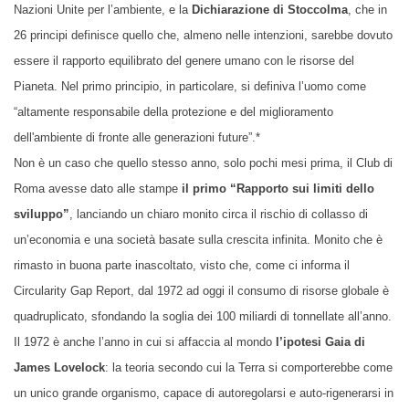
Nazioni Unite per l’ambiente, e la
Dichiarazione di Stoccolma
, che in
26 principi definisce quello che, almeno nelle intenzioni, sarebbe dovuto
essere il rapporto equilibrato del genere umano con le risorse del
Pianeta. Nel primo
principio
, in particolare, si definiva l’
u
omo come
“altamente responsabile della protezione e del miglioramento
dell'ambiente di fronte alle generazioni future”.*
Non è un caso che quello stesso anno, solo pochi mesi prima,
il
Club di
Roma avesse
dato alle stampe
il primo “Rapporto sui limiti dello
sviluppo”
, lanciando un chiaro monito circa il rischio di collasso di
un’economia e una società basate sulla crescita infinita. Monito che è
rimasto in buona parte inascoltato, visto che, come ci informa il
Circularity Gap Report, dal 1972 ad oggi il consumo di risorse
globale
è
quadruplicato, sfondando la soglia dei 100 miliardi di tonnellate all’anno
.
Il 1972 è anche l’anno in cui si affaccia al mondo
l’ipotesi Gaia di
James Lovelock
: la teoria secondo cui la Terra si comport
erebbe
come
un unico grande organismo, capace di autoregolarsi e auto-rigenerarsi in