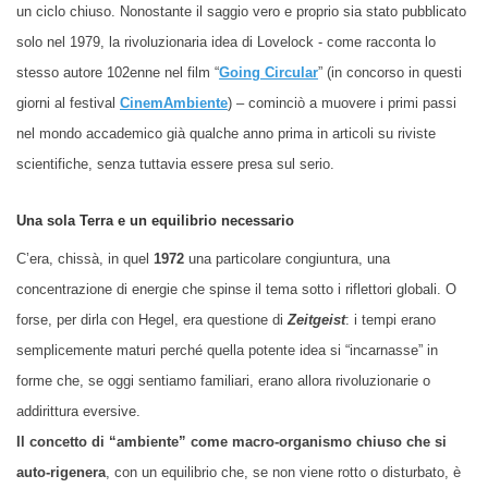
un ciclo chiuso. Nonostante il saggio vero e proprio sia stato
pubblicato
solo nel 1979, la rivoluzionaria idea di Lovelock - come racconta lo
stesso autore 102enne nel film “
Going Circular
” (in concorso in questi
giorni al festival
CinemAmbiente
) – cominciò a muovere i primi passi
nel mondo accademico già qualche anno prima in articoli su riviste
scientifiche, senza tuttavia essere presa sul serio.
Una sola Terra e un equilibrio necessario
C’era, chissà, in quel
1972
una particolare congiuntura, una
concentrazione di energie che spinse il tema sotto i riflettori globali. O
forse, per dirla con Hegel, era questione di
Zeitgeist
: i tempi erano
semplicemente maturi perché quella potente idea si “incarnasse” in
forme che, se oggi sentiamo familiari, erano allora rivoluzionarie o
addirittura eversive.
Il concetto di “ambiente” come macro-organismo chiuso che si
auto-rigenera
, con un equilibrio che, se non viene rotto o disturbato, è