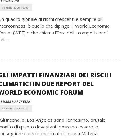
I REDAZIONE
16 GEN 2026 10:00
Un quadro globale di rischi crescenti e sempre più
interconnessi è quello che dipinge il World Economic
Forum (WEF) e che chiama l’“era della competizione”
el ...
GLI IMPATTI FINANZIARI DEI RISCHI
CLIMATICI IN DUE REPORT DEL
WORLD ECONOMIC FORUM
DI MARA MARCHESAN
22 GEN 2025 16:20
“Gli incendi di Los Angeles sono l’ennesimo, brutale
monito di quanto devastanti possano essere le
conseguenze dei rischi climatici”, dice a Materia