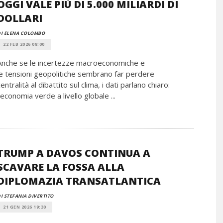
OGGI VALE PIÙ DI 5.000 MILIARDI DI
DOLLARI
I ELENA COLOMBO
22 FEB 2026 08:00
Anche se le incertezze macroeconomiche e
le tensioni geopolitiche sembrano far perdere
centralità al dibattito sul clima, i dati parlano chiaro:
l’economia verde a livello globale ...
TRUMP A DAVOS CONTINUA A
SCAVARE LA FOSSA ALLA
DIPLOMAZIA TRANSATLANTICA
I STEFANIA DIVERTITO
21 GEN 2026 19:30