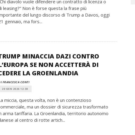
“Chi diavolo vuole difendere un contratto di licenza o
di leasing?” Non è forse questa la frase più
importante del lungo discorso di Trump a Davos, oggi
21 gennaio, ma fors...
TRUMP MINACCIA DAZI CONTRO
L’EUROPA SE NON ACCETTERÀ DI
CEDERE LA GROENLANDIA
I FRANCESCA CONTI
20 GEN 2026 12:30
La miccia, questa volta, non è un contenzioso
commerciale, ma un dossier di sicurezza trasformato
in arma tariffaria. La Groenlandia, territorio autonomo
danese al centro di rotte artich...