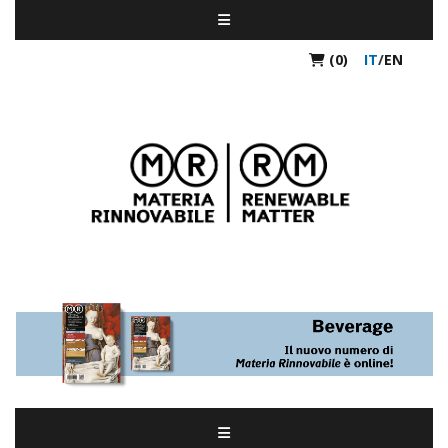
(0)
IT
/
EN