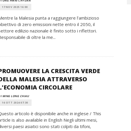
DI ONG HWAI CHYUAN
17 NOV 2025 16:00
Mentre la Malesia punta a raggiungere l’ambizioso
obiettivo di zero emissioni nette entro il 2050, il
settore edilizio nazionale è finito sotto i riflettori.
Responsabile di oltre la me...
PROMUOVERE LA CRESCITA VERDE
DELLA MALESIA ATTRAVERSO
L'ECONOMIA CIRCOLARE
I MING LONG CHIAU
16 OTT 2024 07:30
Questo articolo è disponibile anche in inglese / This
article is also available in English Negli ultimi mesi,
diversi paesi asiatici sono stati colpiti da tifoni,