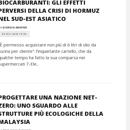
BIOCARBURANTI: GLI EFFETTI
PERVERSI DELLA CRISI DI HORMUZ
NEL SUD-EST ASIATICO
I GIORGIA MARINO
05 GIU 2026 10:00
“È permesso acquistare non più di 6 litri di olio da
cucina per cliente”: l’inquietante cartello, che da
qualche tempo ha fatto la sua comparsa nei
supermercati 7-Ele...
PROGETTARE UNA NAZIONE NET-
ZERO: UNO SGUARDO ALLE
STRUTTURE PIÙ ECOLOGICHE DELLA
MALAYSIA