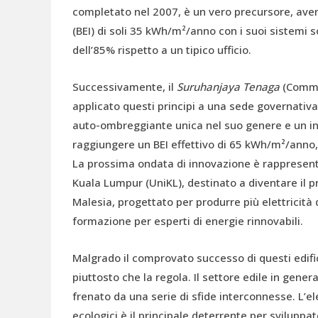
completato nel 2007, è un vero precursore, avend
(BEI) di soli 35 kWh/m²/anno con i suoi sistemi s
dell’85% rispetto a un tipico ufficio.
Successivamente, il
Suruhanjaya Tenaga
(Commis
applicato questi principi a una sede governativa
auto-ombreggiante unica nel suo genere e un in
raggiungere un BEI effettivo di 65 kWh/m²/anno,
La prossima ondata di innovazione è rappresenta
Kuala Lumpur (UniKL), destinato a diventare il p
Malesia, progettato per produrre più elettricit
formazione per esperti di energie rinnovabili.
Malgrado il comprovato successo di questi edifi
piuttosto che la regola. Il settore edile in genera
frenato da una serie di sfide interconnesse. L’el
ecologici è il principale deterrente per sviluppa