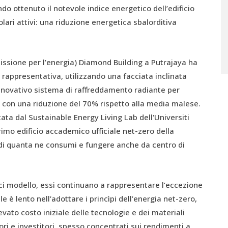
o ottenuto il notevole indice energetico dell’edificio
olari attivi: una riduzione energetica sbalorditiva
sione per l’energia) Diamond Building a Putrajaya ha
 rappresentativa, utilizzando una facciata inclinata
novativo sistema di raffreddamento radiante per
 con una riduzione del 70% rispetto alla media malese.
ta dal Sustainable Energy Living Lab dell'Universiti
rimo edificio accademico ufficiale net-zero della
à di quanta ne consumi e fungere anche da centro di
ci modello, essi continuano a rappresentare l’eccezione
le è lento nell’adottare i princìpi dell’energia net-zero,
evato costo iniziale delle tecnologie e dei materiali
tori e investitori, spesso concentrati sui rendimenti a