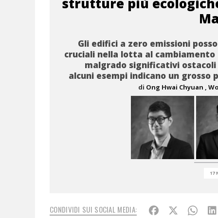
strutture più ecologich
Ma
Gli edifici a zero emissioni poss
cruciali nella lotta al cambiamento 
malgrado significativi ostacoli 
alcuni esempi indicano un grosso 
di
Ong Hwai Chyuan
, W
17 
CONDIVIDI SUI SOCIAL MEDIA: