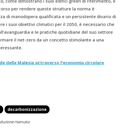
, come dimostrano i suoi edifici green di riferimento, e
ercorso per rendere queste strutture la norma è
renza di manodopera qualificata e un persistente divario di
 i suoi obiettivi climatici per il 2050, è necessario che
i all’avanguardia e le pratiche quotidiane del suo settore
sformare il net-zero da un concetto stimolante a una
nteressante.
de della Malesia attraverso l'economia circolare
a
decarbonizzazione
duzione riservata