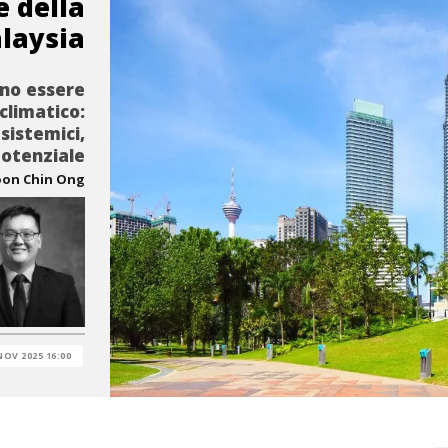
e della
laysia
ono essere
climatico:
sistemici,
potenziale
oon Chin Ong
NOV 2025 16:00