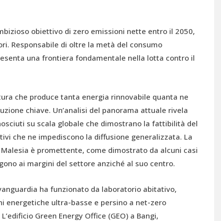
bizioso obiettivo di zero emissioni nette entro il 2050,
ettori. Responsabile di oltre la metà del consumo
esenta una frontiera fondamentale nella lotta contro il
uttura che produce tanta energia rinnovabile quanta ne
ione chiave. Un’analisi del panorama attuale rivela
onosciuti su scala globale che dimostrano la fattibilità del
cativi che ne impediscono la diffusione generalizzata. La
in Malesia è promettente, come dimostrato da alcuni casi
gono ai margini del settore anziché al suo centro.
avanguardia ha funzionato da laboratorio abitativo,
i energetiche ultra-basse e persino a net-zero
 L’edificio Green Energy Office (GEO) a Bangi,