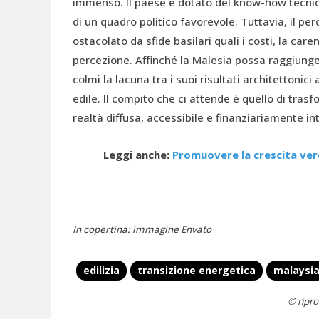
immenso. Il paese è dotato del know-how tecnico
di un quadro politico favorevole. Tuttavia, il p
ostacolato da sfide basilari quali i costi, la ca
percezione. Affinché la Malesia possa raggiungere
colmi la lacuna tra i suoi risultati architettonic
edile. Il compito che ci attende è quello di tra
realtà diffusa, accessibile e finanziariamente i
Leggi anche:
Promuovere la crescita ver
In copertina: immagine Envato
edilizia
transizione energetica
malaysi
© ripro