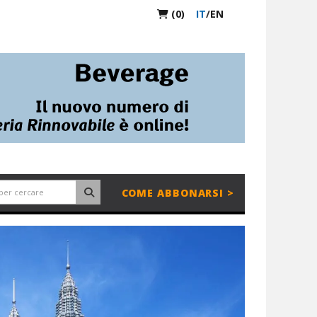
(0)
IT
/
EN
COME ABBONARSI >