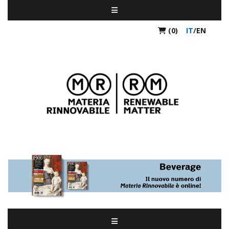
(0)
IT
/
EN