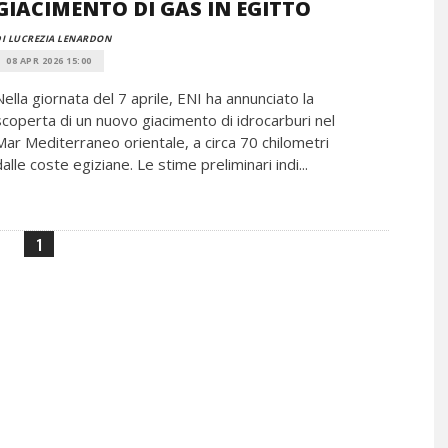
GIACIMENTO DI GAS IN EGITTO
I LUCREZIA LENARDON
08 APR 2026 15:00
Nella giornata del 7 aprile, ENI ha annunciato la
scoperta di un nuovo giacimento di idrocarburi nel
Mar Mediterraneo orientale, a circa 70 chilometri
dalle coste egiziane. Le stime preliminari indi...
1