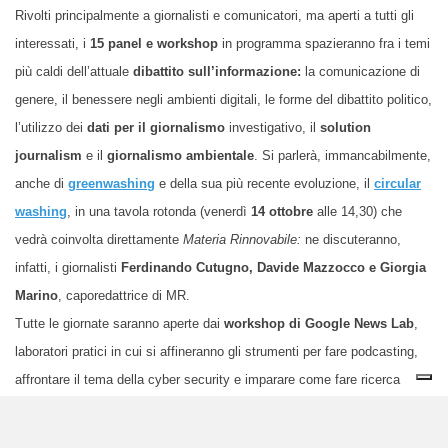
Rivolti principalmente a giornalisti e comunicatori, ma aperti a tutti gli
interessati, i
15 panel e workshop
in programma spazieranno fra i temi
più caldi dell’attuale
dibattito sull’informazione:
la comunicazione di
genere, il benessere negli ambienti digitali, le forme del dibattito politico,
l’utilizzo dei
dati per il giornalismo
investigativo, il
solution
journalism
e il
giornalismo ambientale
. Si parlerà, immancabilmente,
anche di
greenwashing
e della sua più recente evoluzione, il
circular
washing
, in una tavola rotonda (venerdì
14 ottobre
alle 14,30) che
vedrà coinvolta direttamente
Materia Rinnovabile:
ne discuteranno,
infatti, i giornalisti
Ferdinando Cutugno, Davide Mazzocco e Giorgia
Marino
, caporedattrice di MR.
Tutte le giornate saranno aperte dai
workshop di Google News Lab
,
laboratori pratici in cui si affineranno gli strumenti per fare podcasting,
affrontare il tema della cyber security e imparare come fare ricerca
avanzata in rete.
In chiusura, domenica
16 ottobre
, alle 16:00, sia dal vivo che on