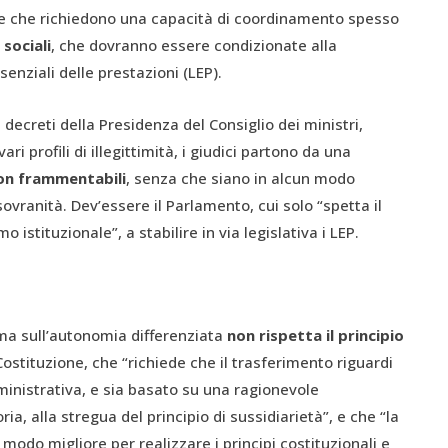
ie che richiedono una capacità di coordinamento spesso
e sociali
, che dovranno essere condizionate alla
senziali delle prestazioni (LEP).
decreti della Presidenza del Consiglio dei ministri,
i profili di illegittimità, i giudici partono da una
non frammentabili
, senza che siano in alcun modo
 sovranità. Dev’essere il Parlamento, cui solo “spetta il
istituzionale”, a stabilire in via legislativa i LEP.
forma sull’autonomia differenziata
non rispetta il principio
 Costituzione, che “richiede che il trasferimento riguardi
mministrativa, e sia basato su una ragionevole
ia, alla stregua del principio di sussidiarietà”, e che “la
 modo migliore per realizzare i principi costituzionali e