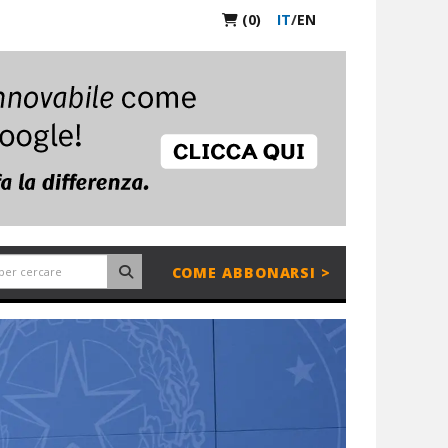
(0)
IT
/
EN
COME ABBONARSI >