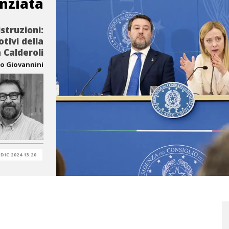
enziata
struzioni:
otivi della
 Calderoli
o Giovannini
 DIC 2024 13:20