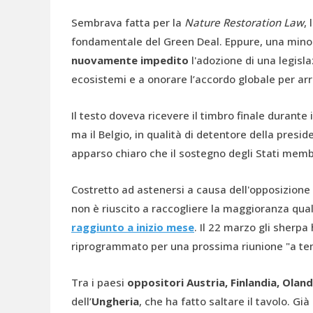
Sembrava fatta per la
Nature Restoration Law
,
fondamentale del Green Deal. Eppure, una minora
nuovamente impedito
l'adozione di una legisla
ecosistemi e a onorare l’accordo globale per arr
Il testo doveva ricevere il timbro finale durante 
ma il Belgio, in qualità di detentore della presid
apparso chiaro che il sostegno degli Stati membr
Costretto ad astenersi a causa dell'opposizione 
non è riuscito a raccogliere la maggioranza qual
raggiunto a inizio mese
. Il 22 marzo gli sherpa
riprogrammato per una prossima riunione "a te
Tra i paesi
oppositori Austria, Finlandia, Olanda
dell’
Ungheria
, che ha fatto saltare il tavolo. G