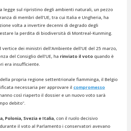
 la legge sul ripristino degli ambienti naturali, un pezzo
nza di membri dell'UE, tra cui Italia e Ungheria, ha
zione volta a invertire decenni di degrado degli
estare la perdita di biodiversità di Montreal-Kunming.
il vertice dei ministri dell'Ambiente dell'UE del 25 marzo,
enza del Consiglio dell'UE, ha
rinviato il voto
quando è
i era insufficiente.
della propria regione settentrionale fiamminga, il Belgio
ificata necessaria per approvare il
compromesso
 hanno così riaperto il dossier e un nuovo voto sarà
mpo debito".
, Polonia, Svezia e Italia
, con il ruolo decisivo
ià durante il voto al Parlamento i conservatori avevano