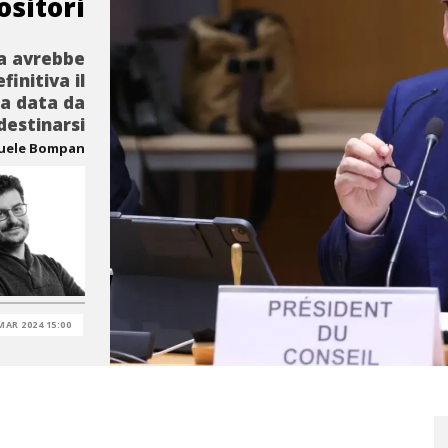
ositori
ra avrebbe
initiva il
 a data da
destinarsi
uele Bompan
MAR 2024 15:00