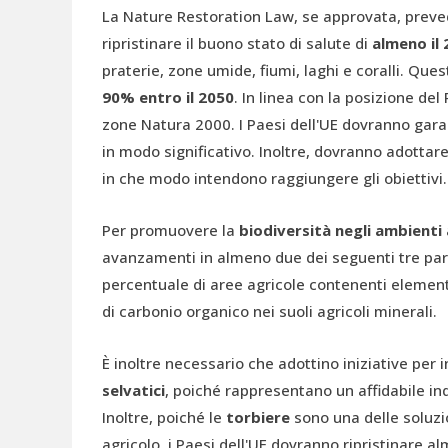
La Nature Restoration Law, se approvata, preve
ripristinare il buono stato di salute di
almeno il
praterie, zone umide, fiumi, laghi e coralli. Qu
90% entro il 2050
. In linea con la posizione del
zone Natura 2000. I Paesi dell'UE dovranno garan
in modo significativo. Inoltre, dovranno adottar
in che modo intendono raggiungere gli obiettivi.
Per promuovere la
biodiversità negli ambienti 
avanzamenti in almeno due dei seguenti tre param
percentuale di aree agricole contenenti elementi
di carbonio organico nei suoli agricoli minerali.
È inoltre necessario che adottino iniziative per 
selvatici
, poiché rappresentano un affidabile in
Inoltre, poiché le
torbiere
sono una delle soluzi
agricolo, i Paesi dell'UE dovranno ripristinare a