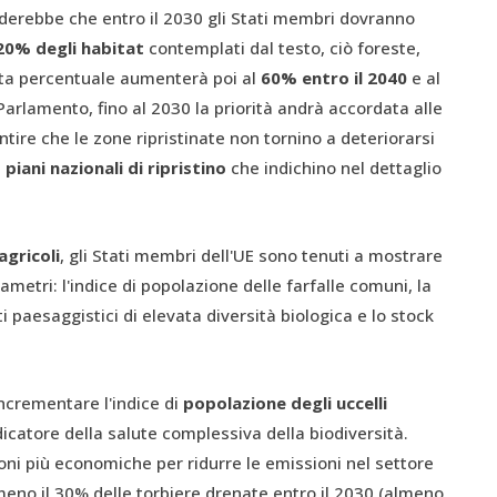
derebbe che entro il 2030 gli Stati membri dovranno
 20% degli habitat
contemplati dal testo, ciò foreste,
esta percentuale aumenterà poi al
60% entro il 2040
e al
 Parlamento, fino al 2030 la priorità andrà accordata alle
tire che le zone ripristinate non tornino a deteriorarsi
e
piani nazionali di ripristino
che indichino nel dettaglio
agricoli
, gli Stati membri dell'UE sono tenuti a mostrare
etri: l'indice di popolazione delle farfalle comuni, la
 paesaggistici di elevata diversità biologica e lo stock
incrementare l'indice di
popolazione degli uccelli
dicatore della salute complessiva della biodiversità.
oni più economiche per ridurre le emissioni nel settore
lmeno il 30% delle torbiere drenate entro il 2030 (almeno