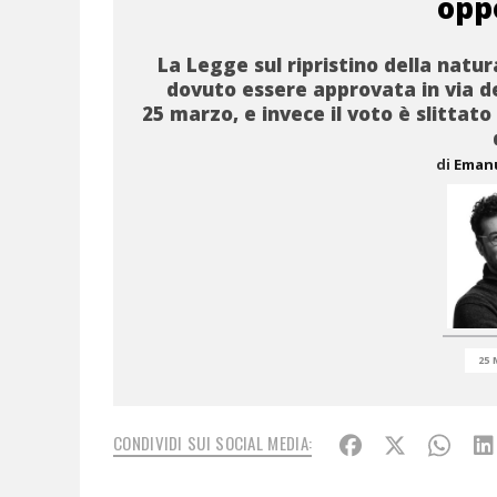
opp
La Legge sul ripristino della natu
dovuto essere approvata in via def
25 marzo, e invece il voto è slittato
di
Eman
25 
CONDIVIDI SUI SOCIAL MEDIA: