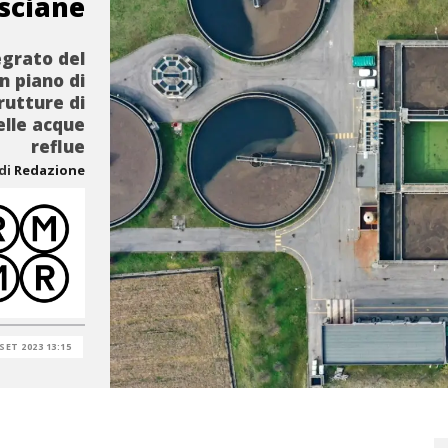
sciane
tegrato del
n piano di
rutture di
elle acque
reflue
di
Redazione
 SET 2023 13:15