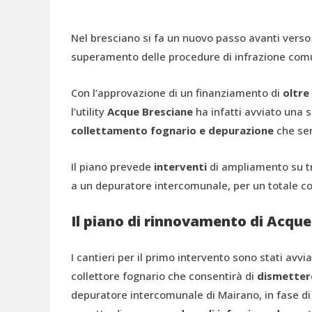
Nel bresciano si fa un nuovo passo avanti verso 
superamento delle procedure di infrazione comu
Con l’approvazione di un finanziamento di
oltre 
l’utility
Acque Bresciane
ha infatti avviato una se
collettamento fognario e depurazione
che ser
Il piano prevede
interventi
di ampliamento su tr
a un depuratore intercomunale, per un totale c
Il piano di rinnovamento di Acque
I cantieri per il primo intervento sono stati avvi
collettore fognario che consentirà di
dismettere
depuratore intercomunale di Mairano, in fase di r