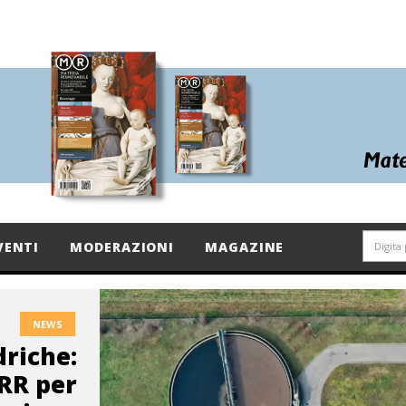
VENTI
MODERAZIONI
MAGAZINE
NEWS
driche:
NRR per