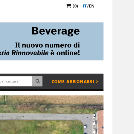
(0)
IT
/
EN
COME ABBONARSI >