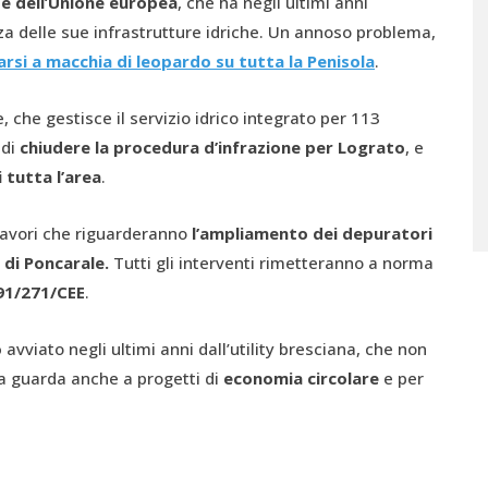
te dell’Unione europea
, che ha negli ultimi anni
zza delle sue infrastrutture idriche. Un annoso problema,
arsi a macchia di leopardo su tutta la Penisola
.
, che gestisce il servizio idrico integrato per 113
 di
chiudere la procedura d’infrazione per Lograto
, e
 tutta l’area
.
 lavori che riguarderanno
l’ampliamento dei depuratori
 di Poncarale.
Tutti gli interventi rimetteranno a norma
 91/271/CEE
.
o
avviato negli ultimi anni dall’utility bresciana, che non
ma guarda anche a progetti di
economia circolare
e per