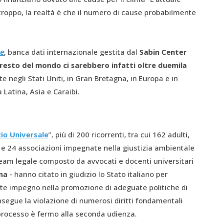
rtroppo, la realtà è che il numero di cause probabilmente
se
, banca dati internazionale gestita dal
Sabin Center
 il resto del mondo ci sarebbero infatti oltre duemila
nte negli Stati Uniti, in Gran Bretagna, in Europa e in
Latina, Asia e Caraibi.
zio Universale
”, più di 200 ricorrenti, tra cui 162 adulti,
i) e 24 associazioni impegnate nella giustizia ambientale
n team legale composto da avvocati e docenti universitari
ima
- hanno citato in giudizio lo Stato italiano per
iente impegno nella promozione di adeguate politiche di
nsegue la violazione di numerosi diritti fondamentali
l processo è fermo alla seconda udienza.