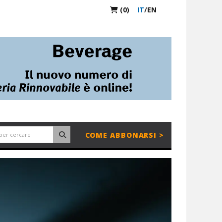
(0)
IT
/
EN
COME ABBONARSI >