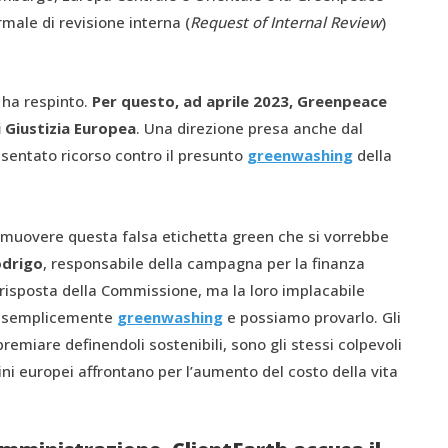
male di revisione interna (
Request of Internal Review
)
 ha respinto.
Per questo, ad aprile 2023, Greenpeace
i Giustizia Europea
. Una direzione presa anche dal
esentato ricorso contro il presunto
greenwashing
della
rimuovere questa falsa etichetta green che si vorrebbe
odrigo
, responsabile della campagna per la finanza
risposta della Commissione, ma la loro implacabile
e è semplicemente
greenwashing
e possiamo provarlo. Gli
emiare definendoli sostenibili, sono gli stessi colpevoli
adini europei affrontano per l’aumento del costo della vita