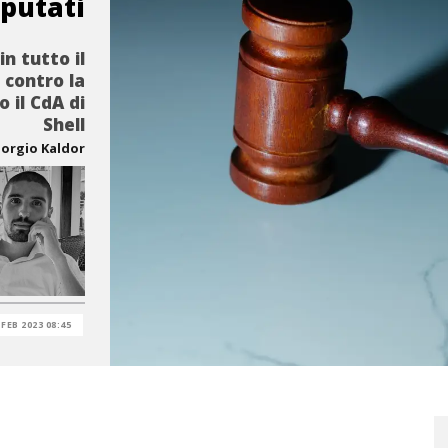
putati
in tutto il
 contro la
 il CdA di
Shell
iorgio Kaldor
 FEB 2023 08:45