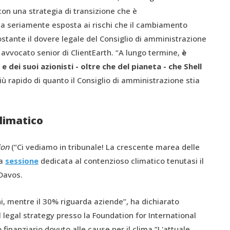
con una strategia di transizione che è
a seriamente esposta ai rischi che il cambiamento
ostante il dovere legale del Consiglio di amministrazione
, avvocato senior di ClientEarth. “A lungo termine,
è
e dei suoi azionisti - oltre che del pianeta - che Shell
iù rapido di quanto il Consiglio di amministrazione stia
climatico
ion
(“Ci vediamo in tribunale! La crescente marea delle
la
sessione
dedicata al contenzioso climatico tenutasi il
Davos.
ni, mentre il 30% riguarda aziende”, ha dichiarato
al legal strategy presso la Foundation for International
 finanziario dovuto alle cause per il clima “L'attuale