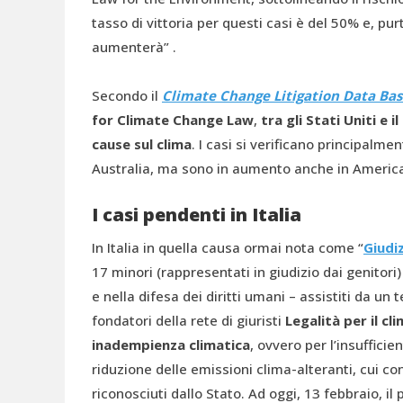
tasso di vittoria per questi casi è del 50% e, pu
aumenterà” .
Secondo il
Climate Change Litigation Data Ba
for Climate Change Law
,
tra gli Stati Uniti e
cause sul clima
. I casi si verificano principalme
Australia, ma sono in aumento anche in America 
I casi pendenti in Italia
In Italia in quella causa ormai nota come “
Giudi
17 minori (rappresentati in giudizio dai genitor
e nella difesa dei diritti umani – assistiti da u
fondatori della rete di giuristi
Legalità per il cl
inadempienza climatica
, ovvero per l’insuffic
riduzione delle emissioni clima-alteranti, cui co
riconosciuti dallo Stato. Ad oggi, 13 febbraio, i