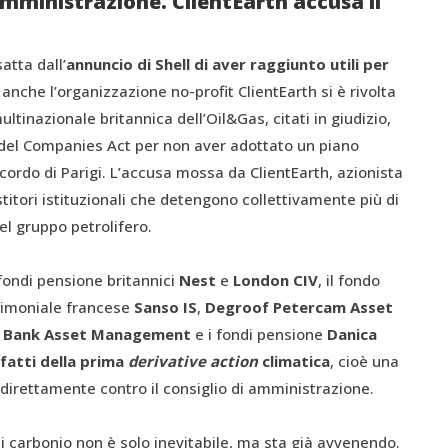
 Amministrazione. ClientEarth accusa il
atta dall’
annuncio di Shell di aver raggiunto utili per
o anche l’organizzazione no-profit ClientEarth si è rivolta
multinazionale britannica dell’Oil&Gas, citati in giudizio,
del Companies Act per non aver adottato un piano
ccordo di Parigi. L’accusa mossa da ClientEarth, azionista
stitori istituzionali che detengono collettivamente più di
el gruppo petrolifero.
i fondi pensione britannici
Nest
e
London CIV
, il fondo
trimoniale francese
Sanso IS
,
Degroof Petercam Asset
 Bank Asset Management
e i fondi pensione
Danica
nfatti della prima
derivative action
climatica
, cioè una
 direttamente contro il consiglio di amministrazione.
i carbonio non è solo inevitabile, ma sta già avvenendo.