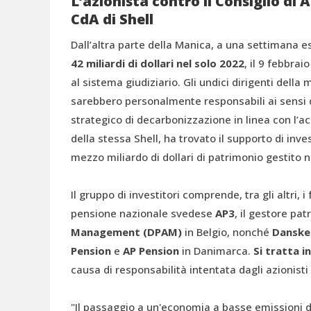
L’azionista contro il Consiglio di
CdA di Shell
Dall’altra parte della Manica, a una settimana es
42 miliardi di dollari nel solo 2022
, il 9 febbrai
al sistema giudiziario. Gli undici dirigenti della 
sarebbero personalmente responsabili ai sensi 
strategico di decarbonizzazione in linea con l’a
della stessa Shell, ha trovato il supporto di inve
mezzo miliardo di dollari di patrimonio gestito n
Il gruppo di investitori comprende, tra gli altri, 
pensione nazionale svedese
AP3
, il gestore pa
Management (DPAM)
in Belgio, nonché
Danske
Pension
e
AP Pension
in Danimarca.
Si tratta i
causa di responsabilità intentata dagli azionisti
"Il passaggio a un'economia a basse emissioni d