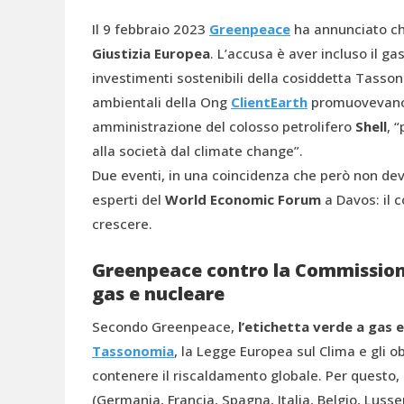
Il 9 febbraio 2023
Greenpeace
ha annunciato ch
Giustizia Europea
. L’accusa è aver incluso il gas
investimenti sostenibili della cosiddetta Tasson
ambientali della Ong
ClientEarth
promuovevano i
amministrazione del colosso petrolifero
Shell
, 
alla società dal climate change”.
Due eventi, in una coincidenza che però non dev
esperti del
World Economic Forum
a Davos: il 
crescere.
Greenpeace contro la Commissione
gas e nucleare
Secondo Greenpeace,
l’etichetta verde a gas e
Tassonomia
, la Legge Europea sul Clima e gli ob
contenere il riscaldamento globale. Per questo, 
(Germania, Francia, Spagna, Italia, Belgio, Lus