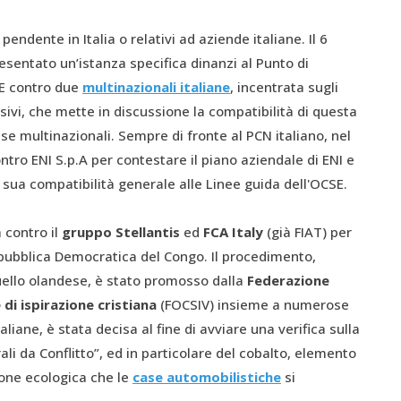
n
pendente in Italia o relativi ad aziende italiane. Il 6
esentato un’istanza specifica dinanzi al Punto di
SE contro due
multinazionali italiane
, incentrata sugli
nsivi, che mette in discussione la compatibilità di questa
se multinazionali. Sempre di fronte al PCN italiano, nel
tro ENI S.p.A per contestare il piano aziendale di ENI e
a sua compatibilità generale alle Linee guida dell'OCSE.
 contro il
gruppo Stellantis
ed
FCA Italy
(già FIAT) per
epubblica Democratica del Congo. Il procedimento,
quello olandese, è stato promosso dalla
Federazione
 di ispirazione cristiana
(FOCSIV) insieme a numerose
liane, è stata decisa al fine di avviare una verifica sulla
i da Conflitto”, ed in particolare del cobalto, elemento
ione ecologica che le
case automobilistiche
si