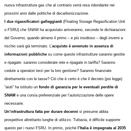
nuova infrastruttura gas che al contrario verrà resa ridondante nei
prossimi anni dalle politiche di decarbonizzazione.
I due rigassificatori galleggianti
(Floating Storage Regasification Unit
o FSRU) che SNAM ha acquistato arriveranno, secondo le dichiarazioni
del Governo, quando almeno il primo – e più insidioso – degli inverni a
rischio sarà già terminato. L’
acquisto è avvenuto in assenza di
informazioni pubbliche
su come queste infrastrutture saranno gestite
e ripagate: saranno considerate rete e ripagate in tariffa? Saranno
cedute a operatori terzi per la loro gestione? Saranno finanziate
direttamente con le tasse? Ciò che è certo è che il decreto (poi legge)
“aiuti” ha istituito un
fondo di garanzia per le eventuali perdite di
SNAM
e una corsia preferenziale per l’autorizzazione delle opere
necessarie.
Un’infrastruttura fatta per durare decenni
si presume abbia
prospettive altrettanto lunghe di utilizzo. Tuttavia, è difficile supporre
questo per i nuovi FSRU. In primis, poiché
l’Italia è impegnata al 2035