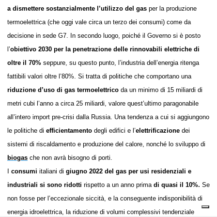
a dismettere sostanzialmente l’utilizzo del gas
per la produzione
termoelettrica (che oggi vale circa un terzo dei consumi) come da
decisione in sede G7. In secondo luogo, poiché il Governo si è posto
l’
obiettivo 2030 per la penetrazione delle rinnovabili elettriche di
oltre il 70%
seppure, su questo punto, l’industria dell’energia ritenga
fattibili valori oltre l’80%. Si tratta di politiche che comportano una
riduzione d’uso di gas termoelettrico
da un minimo di 15 miliardi di
metri cubi l’anno a circa 25 miliardi, valore quest’ultimo paragonabile
all’intero import pre-crisi dalla Russia. Una tendenza a cui si aggiungono
le politiche di
efficientamento
degli edifici e l’
elettrificazione
dei
sistemi di riscaldamento e produzione del calore, nonché lo sviluppo di
biogas
che non avrà bisogno di porti.
I
consumi
italiani di
giugno 2022 del gas per usi residenziali e
industriali si sono ridotti
rispetto a un anno prima
di quasi il 10%.
Se
non fosse per l’eccezionale siccità, e la conseguente indisponibilità di
energia idroelettrica, la riduzione di volumi complessivi tendenziale