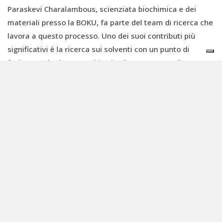
Paraskevi Charalambous, scienziata biochimica e dei
materiali presso la BOKU, fa parte del team di ricerca che
lavora a questo processo. Uno dei suoi contributi più
significativi è la ricerca sui solventi con un punto di
fusione molto basso. L'obiettivo è trovare
un solvente
che possa essere riciclato
. “Non è stato facile riportare
la sostanza chimica che usiamo nella sua forma
incontaminata”, ammette Charalambous.
Dall'inizio del progetto, nel 2023, sono stati fatti notevoli
progressi e i ricercatori sono riusciti a produrre diversi
campioni, tra cui un campione di portafoglio in pelle di
noce. Il grande vantaggio del materiale, che sia pelle o
plastica, è che è
riciclabile e compostabile
. In genere, i
materiali compositi sono difficili da riciclare perché
vengono aggiunte altre sostanze chimiche per regolare la