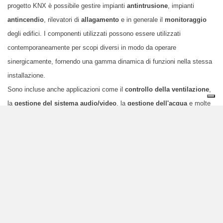
progetto KNX è possibile gestire impianti
antintrusione
, impianti
antincendio
, rilevatori di
allagamento
e in generale il
monitoraggio
degli edifici. I componenti utilizzati possono essere utilizzati
contemporaneamente per scopi diversi in modo da operare
sinergicamente, fornendo una gamma dinamica di funzioni nella stessa
installazione.
Sono incluse anche applicazioni come il
controllo della ventilazione
,
la
gestione del sistema audio/video
, la
gestione dell'acqua
e molte
altre.
Un’unica tecnologia per il completo controllo dell’edificio
I dispositivi di domotica KNX controllano così
tutti gli aspetti della
casa e dell'edificio,
eliminando i problemi di dispositivi o sistemi isolati
che non riescono a dialogare tra loro. Questo significa anche che
tutte
le funzioni di monitoraggio
della casa e dell'edificio possono essere
gestite attraverso un unico sistema centrale
senza la necessità di