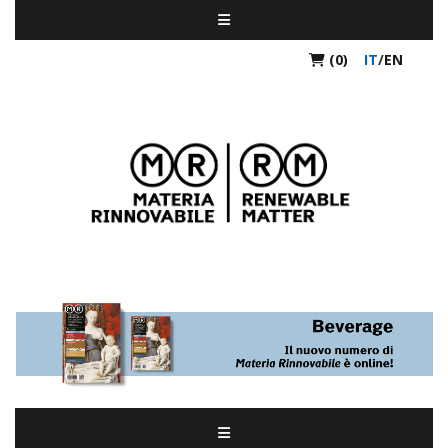
(0)
IT
/
EN