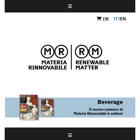
(0)
IT
/
EN