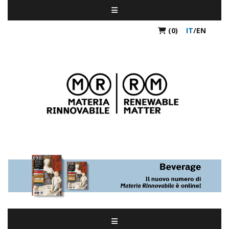
(0)
IT
/
EN