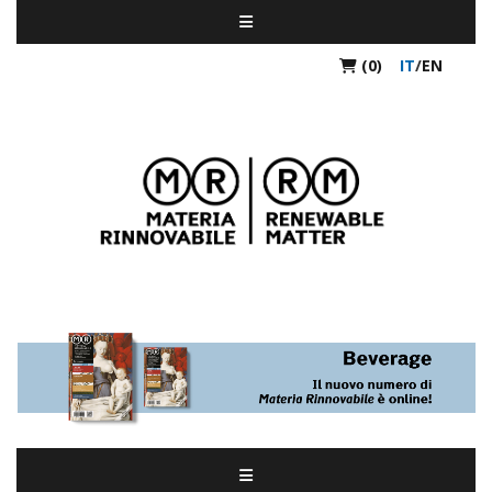
(0)
IT
/
EN