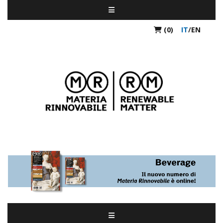
(0)
IT
/
EN