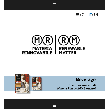
(0)
IT
/
EN