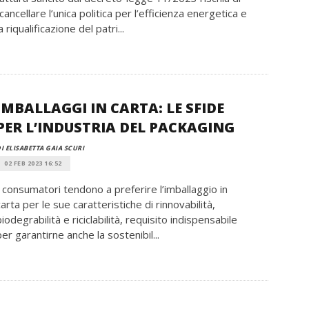
“cancellare l’unica politica per l’efficienza energetica e
a riqualificazione del patri...
IMBALLAGGI IN CARTA: LE SFIDE
PER L’INDUSTRIA DEL PACKAGING
I ELISABETTA GAIA SCURI
02 FEB 2023 16:52
I consumatori tendono a preferire l’imballaggio in
carta per le sue caratteristiche di rinnovabilità,
biodegrabilità e riciclabilità, requisito indispensabile
per garantirne anche la sostenibil...