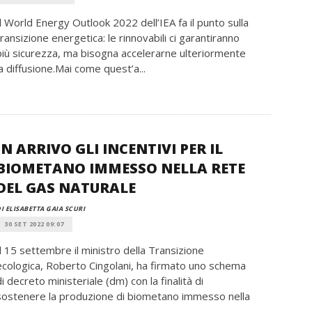
Il World Energy Outlook 2022 dell’IEA fa il punto sulla
transizione energetica: le rinnovabili ci garantiranno
più sicurezza, ma bisogna accelerarne ulteriormente
la diffusione.Mai come quest’a...
IN ARRIVO GLI INCENTIVI PER IL
BIOMETANO IMMESSO NELLA RETE
DEL GAS NATURALE
I ELISABETTA GAIA SCURI
30 SET 2022 09:07
Il 15 settembre il ministro della Transizione
ecologica, Roberto Cingolani, ha firmato uno schema
di decreto ministeriale (dm) con la finalità di
sostenere la produzione di biometano immesso nella
.