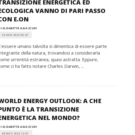
TRANSIZIONE ENERGETICA ED
ECOLOGICA VANNO DI PARI PASSO
CON E.ON
I ELISABETTA GAIA SCURI
26 GEN 2023 09:47
L’essere umano talvolta si dimentica di essere parte
integrante della natura, trovandosi a considerarla
come un’entità estranea, quasi astratta. Eppure,
come ci ha fatto notare Charles Darwin, ...
WORLD ENERGY OUTLOOK: A CHE
PUNTO È LA TRANSIZIONE
ENERGETICA NEL MONDO?
I ELISABETTA GAIA SCURI
08 NOV 2022 12:01