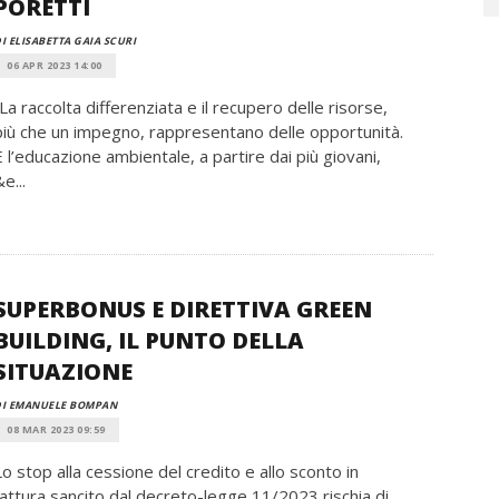
PORETTI
I ELISABETTA GAIA SCURI
06 APR 2023 14:00
“La raccolta differenziata e il recupero delle risorse,
più che un impegno, rappresentano delle opportunità.
E l’educazione ambientale, a partire dai più giovani,
e...
SUPERBONUS E DIRETTIVA GREEN
BUILDING, IL PUNTO DELLA
SITUAZIONE
DI EMANUELE BOMPAN
08 MAR 2023 09:59
Lo stop alla cessione del credito e allo sconto in
fattura sancito dal decreto-legge 11/2023 rischia di