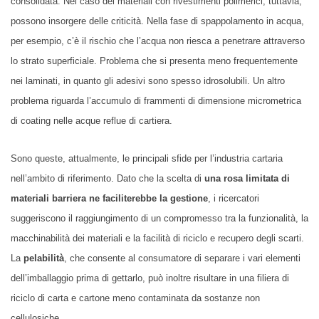
consolidata. Nel caso dei materiali con rivestimenti polimerici, tuttavia,
possono insorgere delle criticità. Nella fase di spappolamento in acqua,
per esempio, c’è il rischio che l’acqua non riesca a penetrare attraverso
lo strato superficiale. Problema che si presenta meno frequentemente
nei laminati, in quanto gli adesivi sono spesso idrosolubili. Un altro
problema riguarda l’accumulo di frammenti di dimensione micrometrica
di coating nelle acque reflue di cartiera.
Sono queste, attualmente, le principali sfide per l’industria cartaria
nell’ambito di riferimento. Dato che la scelta di
una rosa limitata di
materiali barriera ne faciliterebbe la gestione
, i ricercatori
suggeriscono il raggiungimento di un compromesso tra la funzionalità, la
macchinabilità dei materiali e la facilità di riciclo e recupero degli scarti.
La
pelabilità
, che consente al consumatore di separare i vari elementi
dell’imballaggio prima di gettarlo, può inoltre risultare in una filiera di
riciclo di carta e cartone meno contaminata da sostanze non
cellulosiche.