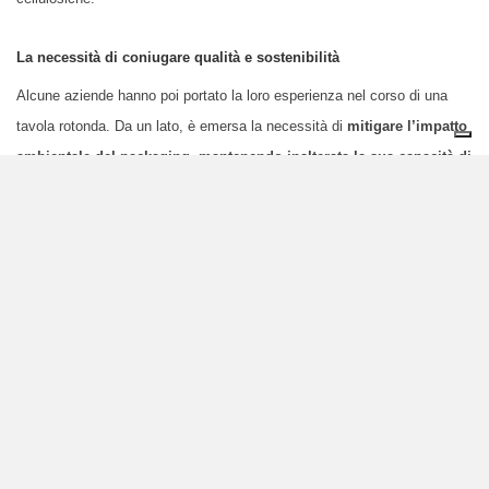
La necessità di coniugare qualità e sostenibilità
Alcune aziende hanno poi portato la loro esperienza nel corso di una
tavola rotonda. Da un lato, è emersa la necessità di
mitigare l’impatto
ambientale del packaging, mantenendo inalterata la sua capacità di
preservare il contenuto.
“Lo
spreco di cibo
è responsabile del
10%
delle emissioni globali
di gas serra. Per questo, la conservazione
dell’alimento è la nostra priorità”
, ha dichiarato Lorenzo Nannariello,
Sustainability Manager South Europe
Tetra Pak
.
“
Parallelamente, la
nostra ambizione è quella di avere un contenitore ottenuto a partire da
risorse rinnovabili, con un impatto climatico neutro”
.
Limitare gli sprechi non è fondamentale soltanto nel caso degli alimenti,
ma anche nel settore della
cosmesi
o dei prodotti medicali.
Easysnap
Technology
ha lavorato alla realizzazione di un packaging inclusivo e