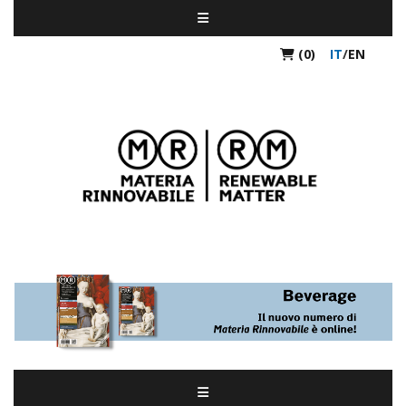
(0)
IT
/
EN