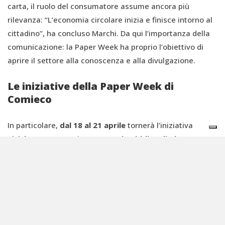
carta, il ruolo del consumatore assume ancora più
rilevanza: “L’economia circolare inizia e finisce intorno al
cittadino”, ha concluso Marchi. Da qui l’importanza della
comunicazione: la Paper Week ha proprio l’obiettivo di
aprire il settore alla conoscenza e alla divulgazione.
Le iniziative della Paper Week di
Comieco
In particolare,
dal 18 al 21 aprile
tornerà l’iniziativa
RicicloAperto,
con l’
apertura al pubblico di oltre cento
impianti della filiera
: 43 al Nord, 25 nelle regioni del
Centro e 35 nel Sud Italia.
La
Paper Week Challenge
, invece, coinvolgerà chiunque
lo desideri in un
quiz online
per testare le proprie
conoscenze sulla raccolta differenziata e sulla vita dei
materiali cellulosici, e per diventare esperti o esperte