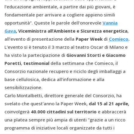
l’educazione ambientale, a partire dai più giovani, è
fondamentale per arrivare a cogliere appieno simili
opportunità”. Queste le parole dell’onorevole
Vannia
Gava
,
V
iceministra
a
ll’Ambiente e Sicurezza energetica
,
all’evento di presentazione della
Paper Week
di
Comieco
.
L’evento si è tenuto il 3 marzo al teatro Oscar di Milano e
ha visto la partecipazione di
Giovanni Storti e Giacomo
Poretti
,
testimonial
della settimana che Comieco, il
Consorzio nazionale recupero e riciclo degli imballaggi a
base cellulosica, dedica all’informazione e alla
sensibilizzazione.
Carlo Montalbetti, direttore generale del Consorzio, ha
svelato che quest’anno la Paper Week,
dal 15 al 21 aprile,
coinvolgerà
40.
000
cittadini sul territorio
e abbraccerà
una platea sempre più ampia di utenti “grazie a un ricco
programma di iniziative locali organizzate da tutti i