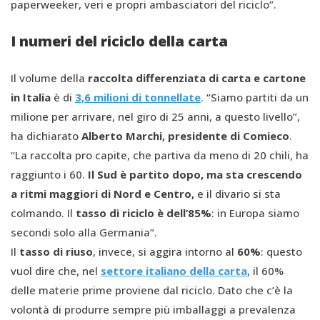
paperweeker, veri e propri ambasciatori del riciclo”.
I numeri del riciclo della carta
Il volume della
raccolta differenziata di carta e cartone
in Italia
è di
3,6 milioni di tonnellate
. “Siamo partiti da un
milione per arrivare, nel giro di 25 anni, a questo livello”,
ha dichiarato
Alberto Marchi, presidente di Comieco
.
“La raccolta pro capite, che partiva da meno di 20 chili, ha
raggiunto i 60.
Il
S
ud è partito dopo, ma sta crescendo
a ritmi maggiori di
N
ord e
C
entro,
e il divario si sta
colmando. Il
tasso di riciclo è dell’85%
: in Europa siamo
secondi solo alla Germania”.
Il
tasso di riuso
, invece, si aggira intorno al
60%
: questo
vuol dire che, nel
settore italiano della carta
, il 60%
delle materie prime proviene dal riciclo. Dato che c’è la
volontà di produrre sempre più imballaggi a prevalenza