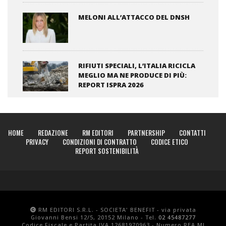
MELONI ALL’ATTACCO DEL DNSH
RIFIUTI SPECIALI, L’ITALIA RICICLA
MEGLIO MA NE PRODUCE DI PIÙ:
REPORT ISPRA 2026
HOME
REDAZIONE
RM EDITORI
PARTNERSHIP
CONTATTI
PRIVACY
CONDIZIONI DI CONTRATTO
CODICE ETICO
REPORT SOSTENIBILITÀ
RM EDITORI S.R.L. - SOCIETA' BENEFIT - via privata
Giovanni Bensi 12/5, 20152 Milano - Tel.
02 45487277
Codice Fiscale e Partita IVA 12681970963 - Numero REA MI