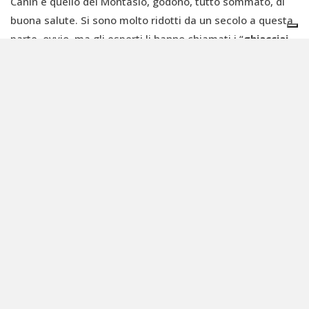
Canin e quello del Montasio, godono, tutto sommato, di
buona salute. Si sono molto ridotti da un secolo a questa
parte, ovvio, ma gli esperti li hanno chiamati i “
ghiacciai
resilienti
” perché grazie alla loro posizione e al fatto che i
detriti caduti dall’alto li hanno parzialmente ricoperti
resistono fieramente alla fusione. La loro storia è
raccontata con interviste e approfondimenti nel
capitolo
Scrigni d’alta quota
.