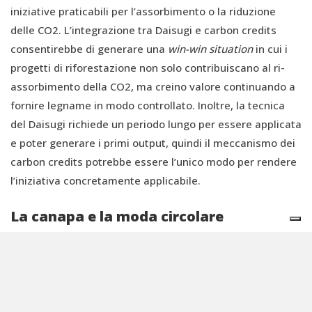
iniziative praticabili per l’assorbimento o la riduzione
delle CO2. L’integrazione tra Daisugi e carbon credits
consentirebbe di generare una
win-win situation
in cui i
progetti di riforestazione non solo contribuiscano al ri-
assorbimento della CO2, ma creino valore continuando a
fornire legname in modo controllato. Inoltre, la tecnica
del Daisugi richiede un periodo lungo per essere applicata
e poter generare i primi output, quindi il meccanismo dei
carbon credits potrebbe essere l’unico modo per rendere
l’iniziativa concretamente applicabile.
La canapa e la moda circolare
Oltre che nella riscoperta di tecniche circolari, la
tradizione ci guida offrendoci esempi di materiali
sostenibili, un tempo largamente utilizzati proprio come
la canapa, che stanno vivendo una sorta di rinascita