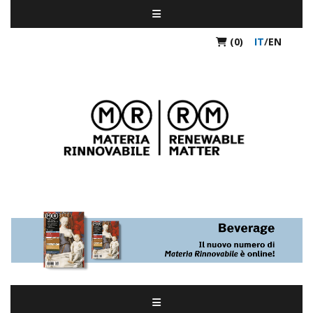
(0)
IT
/
EN