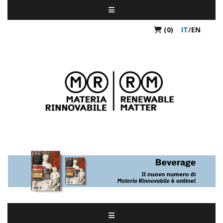
(0)
IT
/
EN