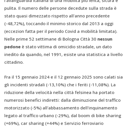
l'avanguardia italiana di una mobilità più lenta, sicura e
pulita. Il numero delle persone decedute sulla strada è
stato quasi dimezzato rispetto all'anno precedente
(-48,72%), toccando il minimo storico dal 2013 a oggi
(eccezion fatta per il periodo Covid a mobilità limitata).
Nelle prime 52 settimane di Bologna Città 30
nessun
pedone
è stato vittima di omicidio stradale, un dato
inedito da quando, nel 1991, esiste una statistica a livello
cittadino.
Fra il 15 gennaio 2024 e il 12 gennaio 2025 sono calati sia
gli incidenti stradali (-13,10%) che i feriti (-11,08%). La
riduzione della velocità nella città felsinea ha portato
numerosi benefici indiretti: dalla diminuzione del traffico
motorizzato (-5%) all'abbassamento dell'inquinamento
legato al traffico urbano (-29%), dal boom di bike sharing
(+69%), car sharing (+44%) e Servizio ferroviario