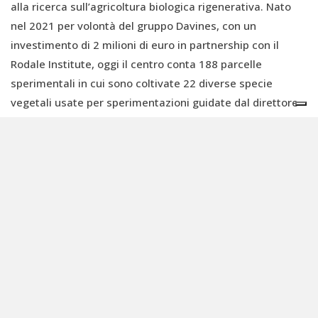
alla ricerca sull’agricoltura biologica rigenerativa. Nato
nel 2021 per volontà del gruppo Davines, con un
investimento di 2 milioni di euro in partnership con il
Rodale Institute, oggi il centro conta 188 parcelle
sperimentali in cui sono coltivate 22 diverse specie
vegetali usate per sperimentazioni guidate dal direttore
della ricerca, Dario Fornara.
L’obiettivo è comparare gli effetti dei metodi agricoli
tradizionali con quelli dell’agricoltura biologica
rigenerativa sulla qualità del suolo e delle colture. I dati
raccolti in questi primi tre anni hanno evidenziato un
netto incremento della biodiversità del suolo – sia per
quanto riguarda il microbioma, sia per quanto riguarda il
numero di lombrichi – e un miglioramento significativo
della densità dei nutrienti nelle colture.