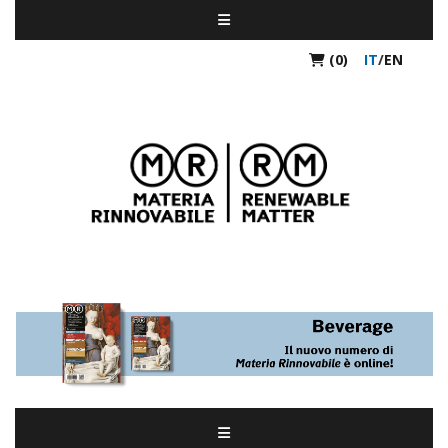
(0)
IT
/
EN