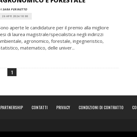
AGRONOMICO E FORESTALE
I SARA PERINETTO
26 APR 2024 18:00
Sono aperte le candidature per il premio alla migliore
tesi di laurea magistrale/specialistica negli indirizzi
ambientale, agronomico, forestale, ingegneristico,
statistico, matematico, delle univer...
1
PARTNERSHIP
CONTATTI
PRIVACY
CONDIZIONI DI CONTRATTO
CO