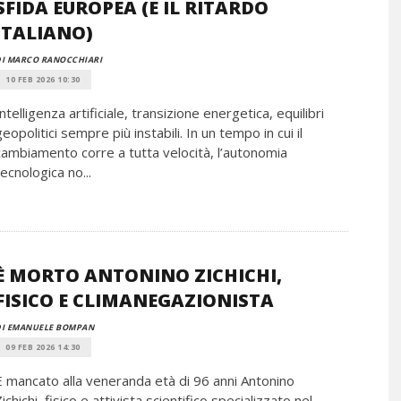
SFIDA EUROPEA (E IL RITARDO
ITALIANO)
I MARCO RANOCCHIARI
10 FEB 2026 10:30
Intelligenza artificiale, transizione energetica, equilibri
geopolitici sempre più instabili. In un tempo in cui il
cambiamento corre a tutta velocità, l’autonomia
tecnologica no...
È MORTO ANTONINO ZICHICHI,
FISICO E CLIMANEGAZIONISTA
DI EMANUELE BOMPAN
09 FEB 2026 14:30
È mancato alla veneranda età di 96 anni Antonino
Zichichi, fisico e attivista scientifico specializzato nel