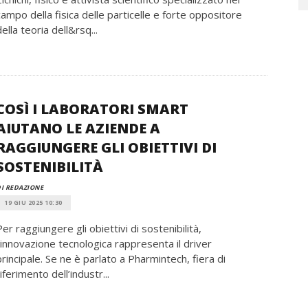
campo della fisica delle particelle e forte oppositore
della teoria dell&rsq...
COSÌ I LABORATORI SMART
AIUTANO LE AZIENDE A
RAGGIUNGERE GLI OBIETTIVI DI
SOSTENIBILITÀ
I REDAZIONE
19 GIU 2025 10:30
Per raggiungere gli obiettivi di sostenibilità,
l’innovazione tecnologica rappresenta il driver
principale. Se ne è parlato a Pharmintech, fiera di
riferimento dell’industr...