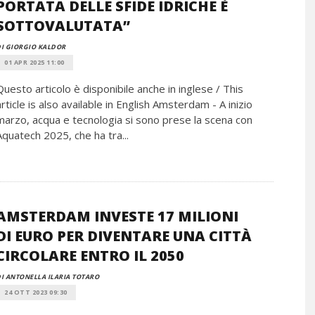
PORTATA DELLE SFIDE IDRICHE È
SOTTOVALUTATA”
I GIORGIO KALDOR
01 APR 2025 11:00
Questo articolo è disponibile anche in inglese / This
article is also available in English Amsterdam - A inizio
marzo, acqua e tecnologia si sono prese la scena con
Aquatech 2025, che ha tra...
AMSTERDAM INVESTE 17 MILIONI
DI EURO PER DIVENTARE UNA CITTÀ
CIRCOLARE ENTRO IL 2050
I ANTONELLA ILARIA TOTARO
24 OTT 2023 09:30