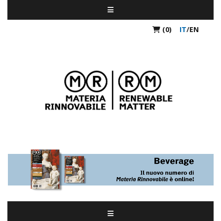
(0)
IT
/
EN