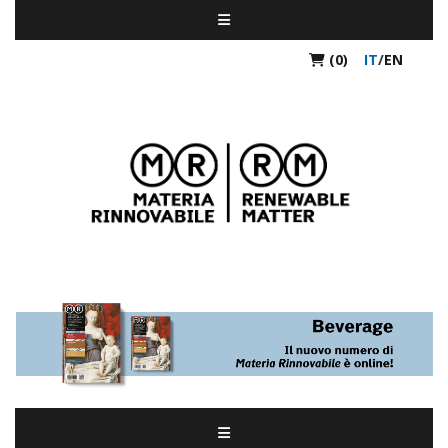
(0)
IT
/
EN