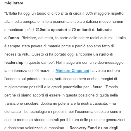
migliorare
“
L’Italia ha oggi un tasso di circolarità di circa il 30% maggiore rispetto
alla media europea e l’intera economia circolare italiana muove numeri
straordinari: più di
210mila operatori e 70 miliardi di fatturato
all’anno
. Riciclare, del resto, fa parte delle nostre radici culturali: l’Italia
è sempre stata povera di materie prime e perciò abbiamo fatto di
necessità virtù. Questo ci ha portato oggi a ricoprire
un ruolo di
leadership
in questo campo”. Nell’inaugurare con un video-messaggio
la conferenza del 23 marzo, il
Ministro Cingolani
ha voluto mettere
l’accento sul primato italiano, sottolineando però anche i margini di
miglioramento possibili e le grandi potenzialità per il futuro. “Proprio
perché ci siamo accorti di essere in questa posizione di guida nella
transizione circolare, dobbiamo potenziare la nostra capacità. - ha
dichiarato - Le tecnologie e i processi per l’economia circolare sono in
questo momento storico centrali per il futuro delle prossime generazioni
e dobbiamo valorizzarli al massimo. Il
Recovery Fund è uno degli