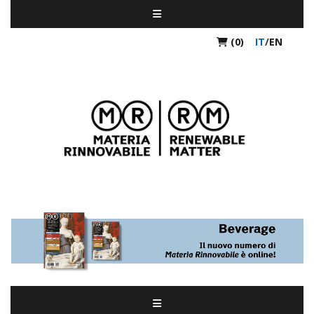
(0)
IT
/
EN