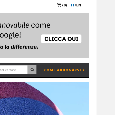
(0)
IT
/
EN
COME ABBONARSI >