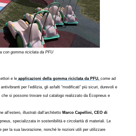
ta con gomma riciclata da PFU
ttori e le
applicazioni della gomma riciclata da PFU
,
come ad
ntivibranti per l’edilizia, gli asfalti “modificati” più sicuri, durevoli e
tti che si possono trovare
sul catalogo realizzato da Ecopneus e
che all’estero,
illustrat
i
dall’architetto
Marco Capellini, CEO di
eus, specializzata in sostenibilità e circolarità di materiali.
Le
te per la sua lavorazione,
nonché le nozioni utili per utilizzare