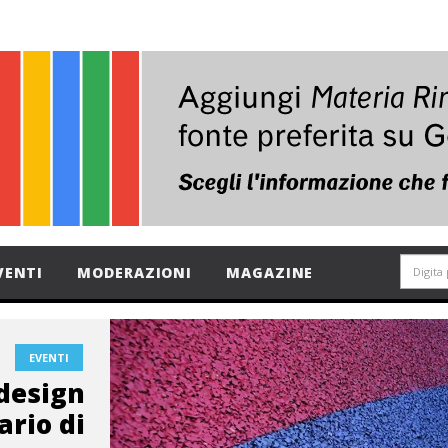
VENTI
MODERAZIONI
MAGAZINE
EVENTI
 design
ario di