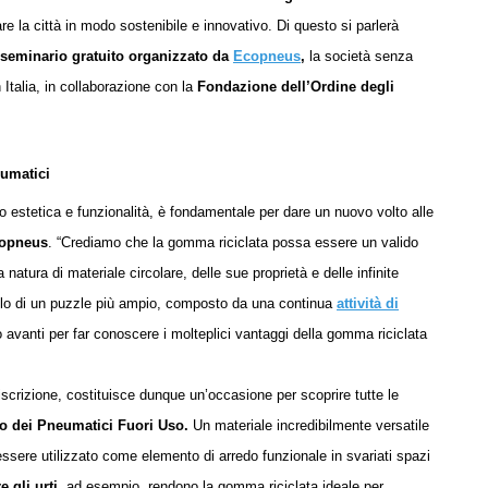
re la città in modo sostenibile e innovativo. Di questo si parlerà
seminario gratuito organizzato da
Ecopneus
,
la società senza
 Italia, in collaborazione con la
Fondazione dell’Ordine degli
umatici
o estetica e funzionalità, è fondamentale per dare un nuovo volto alle
copneus
. “
C
rediamo che la gomma riciclata possa essere un valido
natura di materiale circolare, delle sue proprietà e delle infinite
ello di un puzzle più ampio, composto da una continua
attività di
avanti per far conoscere i molteplici vantaggi della gomma riciclata
 iscrizione, costituisce dunque un’occasione per scoprire tutte le
ro dei Pneumatici Fuori Uso.
Un materiale incredibilmente versatile
 essere utilizzato come elemento di arredo funzionale in svariati spazi
e gli urti
, ad esempio, rendono la gomma riciclata ideale per