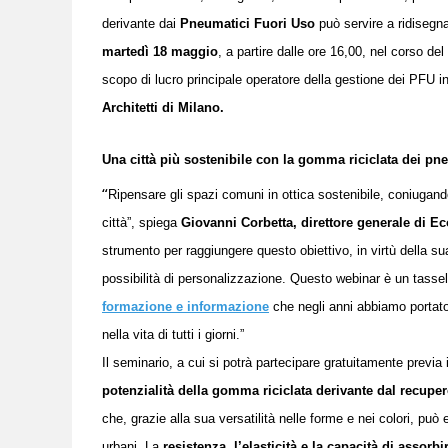
derivante dai
Pneumatici Fuori Uso
può servire a ridisegna
martedì 18 maggio
,
a partire dalle ore 16,00,
nel corso del
scopo di lucro principale operatore della gestione dei PFU in
Architetti di Milano.
Una città più sostenibile con la gomma riciclata
dei pne
“
Ripensare gli spazi comuni in ottica sostenibile, coniugand
città”,
spiega
Giovanni Corbetta,
d
irettore
g
enerale
di E
strumento per raggiungere questo obiettivo, in virtù della sua 
possibilità di personalizzazione. Questo webinar è un tass
formazione e informazione
che negli anni abbiamo portato 
nella vita di tutti i giorni.”
Il seminario, a cui si potrà partecipare gratuitamente previa
potenzialità della gomma riciclata derivante dal recupe
che, grazie alla sua versatilità nelle forme e nei colori, può
urbani. La
resistenza, l’elasticità e la capacità di assorbir