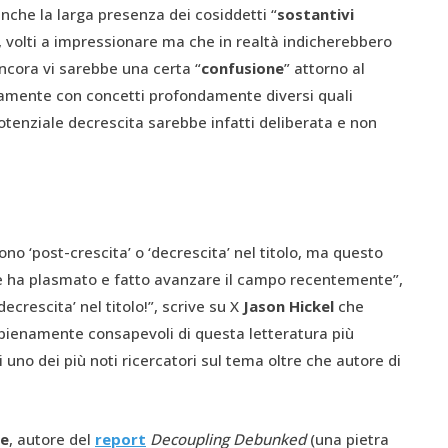
anche la larga presenza dei cosiddetti “
sostantivi
, volti a impressionare ma che in realtà indicherebbero
ancora vi sarebbe una certa “
confusione
” attorno al
amente con concetti profondamente diversi quali
otenziale decrescita sarebbe infatti deliberata e non
no ‘post-crescita’ o ‘decrescita’ nel titolo, ma questo
he ha plasmato e fatto avanzare il campo recentemente”,
decrescita’ nel titolo!”, scrive su X
Jason Hickel
che
 pienamente consapevoli di questa letteratura più
 uno dei più noti ricercatori sul tema oltre che autore di
ue
, autore del
report
Decoupling Debunked
(una pietra