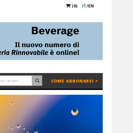
(0)
IT
/
EN
COME ABBONARSI >