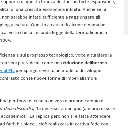
a supporto di questa branca di studi, in forte espansione,
bilità, di una crescita economica infinita. Anche se la
, non sarebbe infatti sufficiente a raggiungere gli
oupling assoluto. Questo a causa di alcune dinamiche
fisica, visto che la seconda legge della termodinamica
l 100%.
ficienza e sul progresso tecnologico, volte a tutelare la
te opzioni più radicali come una
riduzione deliberata
i al PIL
per spingere verso un modello di sviluppo
n contrasto con le nuove forme di imperialismo e
ebbe per forza di cose a un vero e proprio cambio di
r della discordia
, “la decrescita non può (ancora) essere
 accademica”. La replica però non si è fatta attendere,
d faith hit piece”, cioè realizzata in cattiva fede con