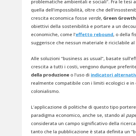
problematiche ambientali e sociali”. Fra le tesi 
quella dell’impossibilità, oltre che dell’insosteni
crescita economica fosse
verde
,
Green Growth
obiettivi della sostenibilità e portare a un dec
economiche, come l’
effetto rebound
, o della 
suggerisce che nessun materiale è riciclabile a
Alle soluzioni “business as usual”, basate sull’ef
crescita a tutti i costi, vengono dunque preferi
della produzione
o l’uso di
indicatori alternativ
realmente compatibile con i limiti ecologici e i
colonialismo.
L’applicazione di politiche di questo tipo porter
paradigma economico, anche se, stando al
pape
considerata un campo significativo della ricerca
tanto che la pubblicazione è stata definita un “ba