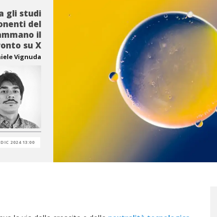
 gli studi
onenti del
iammano il
ronto su X
iele Vignuda
 DIC 2024 13:00