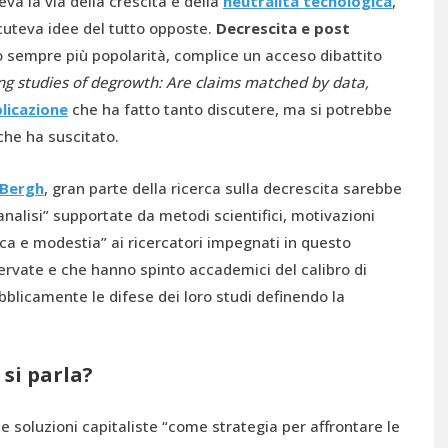
va la via della crescita e della
neutralità tecnologica
,
scuteva idee del tutto opposte.
Decrescita e post
 sempre più popolarità, complice un acceso dibattito
ng studies of degrowth: Are claims matched by data,
licazione
che ha fatto tanto discutere, ma si potrebbe
che ha suscitato.
 Bergh
, gran parte della ricerca sulla decrescita sarebbe
analisi” supportate da metodi scientifici, motivazioni
ca e modestia” ai ricercatori impegnati in questo
rvate e che hanno spinto accademici del calibro di
blicamente le difese dei loro studi definendo la
 si parla?
e soluzioni capitaliste
“come strategia per affrontare le