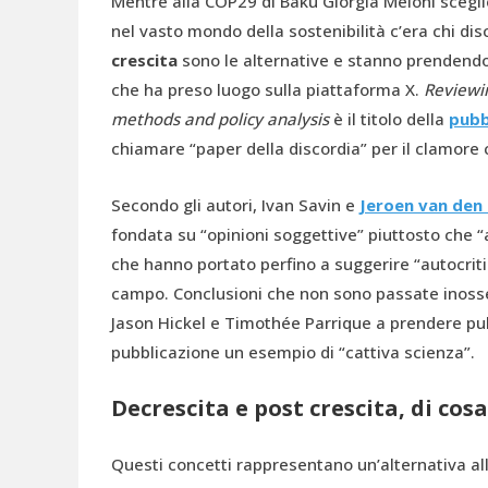
Mentre alla COP29 di Baku Giorgia Meloni sceglie
nel vasto mondo della sostenibilità c’era chi di
crescita
sono le alternative e stanno prendendo
che ha preso luogo sulla piattaforma X.
Reviewi
methods and policy analysis
è il titolo della
pubb
chiamare “paper della discordia” per il clamore 
Secondo gli autori, Ivan Savin e
Jeroen van den
fondata su “opinioni soggettive” piuttosto che “
che hanno portato perfino a suggerire “autocriti
campo. Conclusioni che non sono passate inosse
Jason Hickel e Timothée Parrique a prendere pub
pubblicazione un esempio di “cattiva scienza”.
Decrescita e post crescita, di cosa
Questi concetti rappresentano un’alternativa all