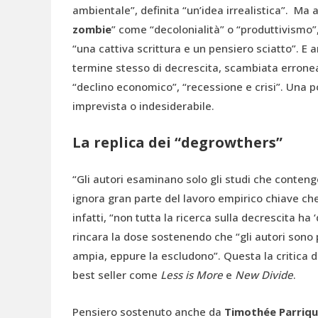
ambientale”, definita “un’idea irrealistica”. Ma 
zombie
” come “decolonialità” o “produttivismo”
“una cattiva scrittura e un pensiero sciatto”. E 
termine stesso di decrescita, scambiata errone
“declino economico”, “recessione e crisi”. Una p
imprevista o indesiderabile.
La replica dei “degrowthers”
“Gli autori esaminano solo gli studi che contengo
ignora gran parte del lavoro empirico chiave c
infatti, “non tutta la ricerca sulla decrescita ha ‘
rincara la dose sostenendo che “gli autori sono
ampia, eppure la escludono”. Questa la critica di
best seller come
Less is More
e
New Divide
.
Pensiero sostenuto anche da
Timothée Parriq