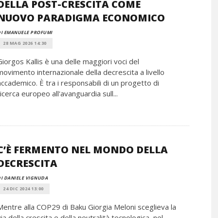
DELLA POST-CRESCITA COME
NUOVO PARADIGMA ECONOMICO
I EMANUELE PROFUMI
28 MAG 2026 14:30
Giorgos Kallis è una delle maggiori voci del
movimento internazionale della decrescita a livello
accademico. È tra i responsabili di un progetto di
ricerca europeo all'avanguardia sull...
C’È FERMENTO NEL MONDO DELLA
DECRESCITA
I DANIELE VIGNUDA
24 DIC 2024 13:00
Mentre alla COP29 di Baku Giorgia Meloni sceglieva la
via della crescita e della neutralità tecnologica, nel