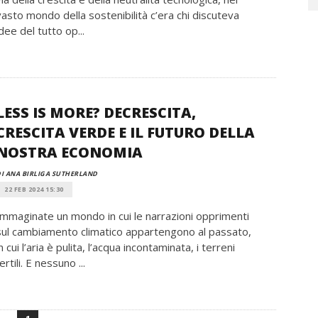
vasto mondo della sostenibilità c’era chi discuteva
idee del tutto op...
LESS IS MORE? DECRESCITA,
CRESCITA VERDE E IL FUTURO DELLA
NOSTRA ECONOMIA
I ANA BIRLIGA SUTHERLAND
22 FEB 2024 15:30
Immaginate un mondo in cui le narrazioni opprimenti
sul cambiamento climatico appartengono al passato,
in cui l’aria è pulita, l’acqua incontaminata, i terreni
ertili. E nessuno ...